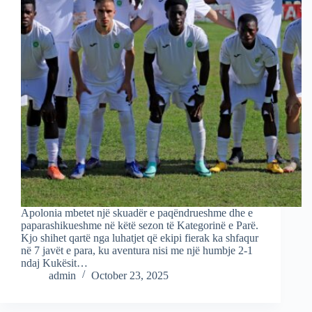
Apolonia mbetet një skuadër e paqëndrueshme dhe e
paparashikueshme në këtë sezon të Kategorinë e Parë.
Kjo shihet qartë nga luhatjet që ekipi fierak ka shfaqur
në 7 javët e para, ku aventura nisi me një humbje 2-1
ndaj Kukësit…
admin
October 23, 2025