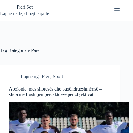
Skip
Fieri Sot
to
content
Lajme reale, shpejt e qartë
Tag
Kategoria e Parë
Lajme nga Fieri
,
Sport
Apolonia, mes shpresës dhe paqëndrueshmërisë –
sfida me Lushnjën përcaktuese për objektivat