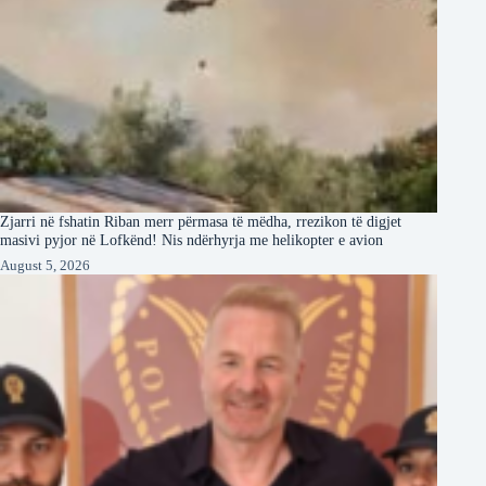
Zjarri në fshatin Riban merr përmasa të mëdha, rrezikon të digjet
masivi pyjor në Lofkënd! Nis ndërhyrja me helikopter e avion
August 5, 2026