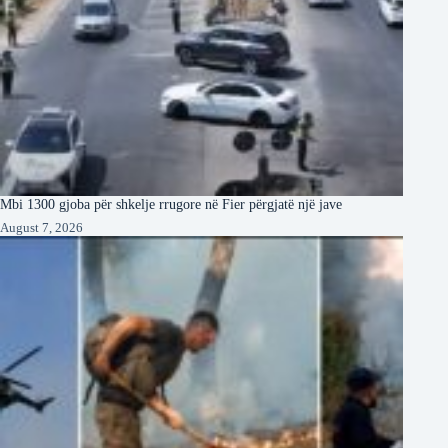
Mbi 1300 gjoba për shkelje rrugore në Fier përgjatë një jave
August 7, 2026