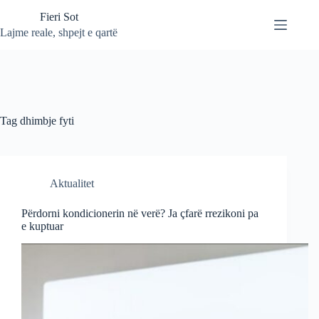
Skip
Fieri Sot
to
content
Lajme reale, shpejt e qartë
Tag
dhimbje fyti
Aktualitet
Përdorni kondicionerin në verë? Ja çfarë rrezikoni pa
e kuptuar