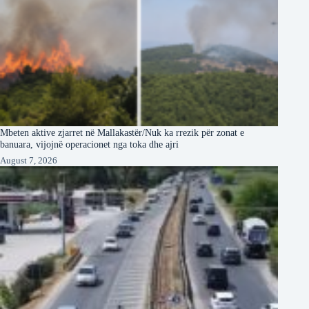
Mbeten aktive zjarret në Mallakastër/Nuk ka rrezik për zonat e
banuara, vijojnë operacionet nga toka dhe ajri
August 7, 2026