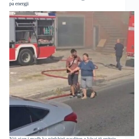
pa energji
Një zjarr i madh ka përfshirë pasditen e kësaj të enjteje