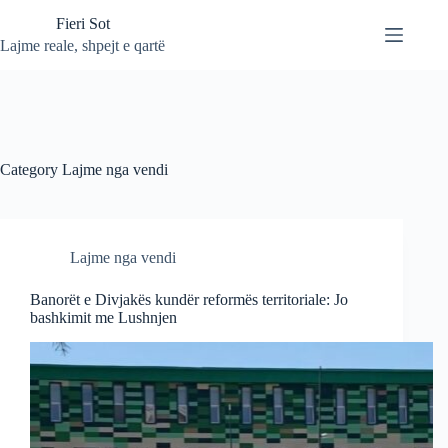
Skip
Fieri Sot
to
content
Lajme reale, shpejt e qartë
Category
Lajme nga vendi
Lajme nga vendi
Banorët e Divjakës kundër reformës territoriale: Jo
bashkimit me Lushnjen