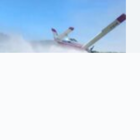
Mes flakëve në Mallakastër, avioni ‘Air Tractor’ ben testin e parë!
Edhe 2 avionë të tjerë pritet t’i bashkohen forcave zjarrfikëse