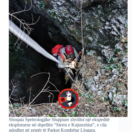
Shoqata Speleologjike Shqiptare zhvilloi një ekspeditë
eksploruese në shpellën “Sterra e Kujunxhiut”, e cila
ndodhet në zemër të Parkut Kombëtar Llogara.