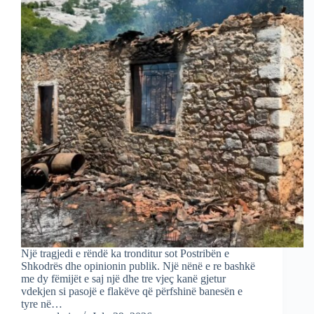
Një tragjedi e rëndë ka tronditur sot Postribën e
Shkodrës dhe opinionin publik. Një nënë e re bashkë
me dy fëmijët e saj një dhe tre vjeç kanë gjetur
vdekjen si pasojë e flakëve që përfshinë banesën e
tyre në…