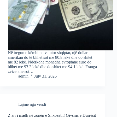
Në tregun e këmbimit valutor shqiptar, një dollar
amerikan do të blihet sot me 80.8 lekë dhe do shitet
me 82 lekë. Ndërkohë monedha evropiane euro do
blihet me 93.2 lekë dhe do shitet me 94.1 lekë. Franga
zvicerane sot…
admin
July 31, 2026
Lajme nga vendi
Zjarr i madh në zonën e Shkozetit! Gjysma e Durrësit