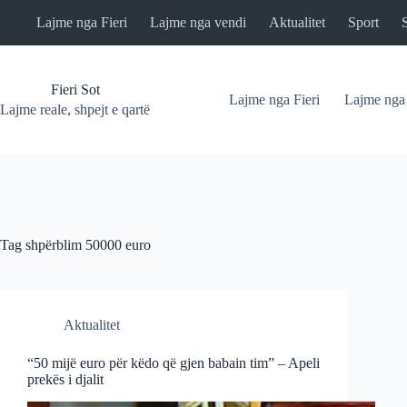
Skip
Lajme nga Fieri
Lajme nga vendi
Aktualitet
Sport
to
content
Fieri Sot
Lajme nga Fieri
Lajme nga
Lajme reale, shpejt e qartë
Tag
shpërblim 50000 euro
Aktualitet
“50 mijë euro për këdo që gjen babain tim” – Apeli
prekës i djalit