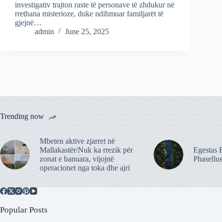
investigativ trajton raste të personave të zhdukur në
rrethana misterioze, duke ndihmuar familjarët të
gjejnë…
admin
June 25, 2025
Trending now
Mbeten aktive zjarret në
Mallakastër/Nuk ka rrezik për
Egestas E
zonat e banuara, vijojnë
Phasellu
operacionet nga toka dhe ajri
Popular Posts