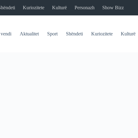
Shëndeti
Kuriozitete
Kulturë
Personazh
Show Bizz
 vendi
Aktualitet
Sport
Shëndeti
Kuriozitete
Kulturë