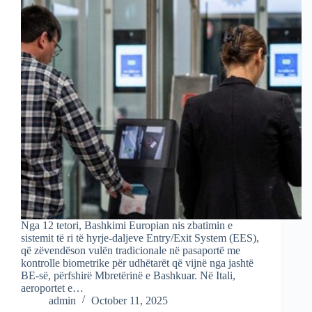
Nga 12 tetori, Bashkimi Europian nis zbatimin e
sistemit të ri të hyrje-daljeve Entry/Exit System (EES),
që zëvendëson vulën tradicionale në pasaportë me
kontrolle biometrike për udhëtarët që vijnë nga jashtë
BE-së, përfshirë Mbretërinë e Bashkuar. Në Itali,
aeroportet e…
admin
October 11, 2025