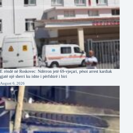
E rëndë në Roskovec: Ndërron jetë 69-vjeçari, pësoi arrest kardiak
gjatë një sherri ku ishte i përfshirë i biri
August 6, 2026