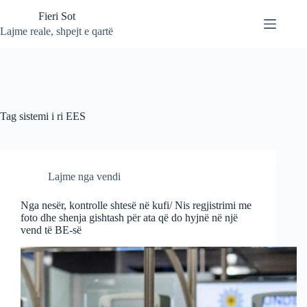
Skip
Fieri Sot
to
content
Lajme reale, shpejt e qartë
Tag
sistemi i ri EES
Lajme nga vendi
Nga nesër, kontrolle shtesë në kufi/ Nis regjistrimi me
foto dhe shenja gishtash për ata që do hyjnë në një
vend të BE-së