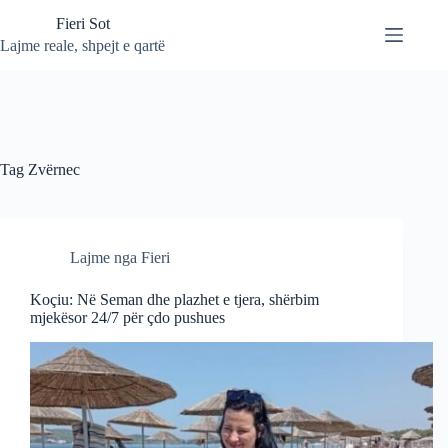
Skip
Fieri Sot
to
content
Lajme reale, shpejt e qartë
Tag
Zvërnec
Lajme nga Fieri
Koçiu: Në Seman dhe plazhet e tjera, shërbim
mjekësor 24/7 për çdo pushues