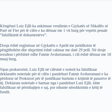
Këngëtari Luiz Ejlli ka ankimuar vendimin e Gjykatës së Shkallës së
Parë në Fier për të cilën e ka dënuar me 1 vit burg për veprën penale
“falsifikimit të dokumenteve”.
Dosja është regjistruar në Gjykatën e Apelit me juridiksion të
përgjithshëm dhe shqyrtimi është caktuar me datë 29 prill. Në dosje
rezulton i përfshirë edhe Fatmir Avdurramani, i cili është dënuar me 18
muaj burg.
Sipas prokurorisë, Luiz Ejlli në cilësinë e noterit ka falsifikuar
deklaratën noteriale për të cilën i pandehuri Fatmir Avdurramani e ka
përdorur në Prokurori për të justifikuar burimin e krijimit të pasurive të
tij. Deklarata noteriale e hartuar nga i pandehuri Luiz Ejlli, ishte
falsifikuar në përmbajtjen e saj, por mbante nënshkrimin e këtij të
fundit.