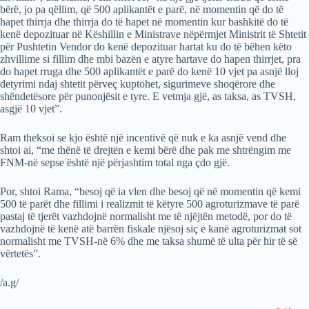
bërë, jo pa qëllim, që 500 aplikantët e parë, në momentin që do të
hapet thirrja dhe thirrja do të hapet në momentin kur bashkitë do të
kenë depozituar në Këshillin e Ministrave nëpërmjet Ministrit të Shtetit
për Pushtetin Vendor do kenë depozituar hartat ku do të bëhen këto
zhvillime si fillim dhe mbi bazën e atyre hartave do hapen thirrjet, pra
do hapet rruga dhe 500 aplikantët e parë do kenë 10 vjet pa asnjë lloj
detyrimi ndaj shtetit përveç kuptohet, sigurimeve shoqërore dhe
shëndetësore për punonjësit e tyre. E vetmja gjë, as taksa, as TVSH,
asgjë 10 vjet”.
Ram theksoi se kjo është një incentivë që nuk e ka asnjë vend dhe
shtoi ai, “me thënë të drejtën e kemi bërë dhe pak me shtrëngim me
FNM-në sepse është një përjashtim total nga çdo gjë.
Por, shtoi Rama, “besoj që ia vlen dhe besoj që në momentin që kemi
500 të parët dhe fillimi i realizmit të këtyre 500 agroturizmave të parë
pastaj të tjerët vazhdojnë normalisht me të njëjtën metodë, por do të
vazhdojnë të kenë atë barrën fiskale njësoj siç e kanë agroturizmat sot
normalisht me TVSH-në 6% dhe me taksa shumë të ulta për hir të së
vërtetës”.
/a.g/