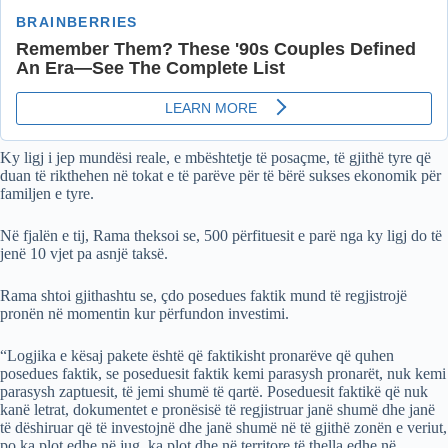
Ky ligj i jep mundësi reale, e mbështetje të posaçme, të gjithë tyre që
duan të rikthehen në tokat e të parëve për të bërë sukses ekonomik për
familjen e tyre.
Në fjalën e tij, Rama theksoi se, 500 përfituesit e parë nga ky ligj do të
jenë 10 vjet pa asnjë taksë.
Rama shtoi gjithashtu se, çdo posedues faktik mund të regjistrojë
pronën në momentin kur përfundon investimi.
“Logjika e kësaj pakete është që faktikisht pronarëve që quhen
posedues faktik, se poseduesit faktik kemi parasysh pronarët, nuk kemi
parasysh zaptuesit, të jemi shumë të qartë. Poseduesit faktikë që nuk
kanë letrat, dokumentet e pronësisë të regjistruar janë shumë dhe janë
të dëshiruar që të investojnë dhe janë shumë në të gjithë zonën e veriut,
po ka plot edhe në jug, ka plot dhe në territore të thella edhe në