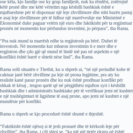
ose këta, kjo familje ose ky grup familjesh, nuk ka rëndësi, zotërojnë
këtë pronë dhe me këtë vërtetim nga këshilli bashkiak është e
mjaftueshme për të disponuar një leje zhvillimore dhe mbi bazën pastaj
e asaj leje zhvillimore për të lidhur një marrëveshje me Ministrinë e
Ekonomisë duke paguar vetëm një euro dhe faktikisht për ta regjistruar
pronën në momentin kur përfundon investimi, jo përpara”, tha Rama.
“Pra nuk mund ta marrësh edhe ta regjistrosh pa bërë. Duhet të
investosh. Në momentin kur mbaron investimin ti e merr dhe e
regjistron dhe çdo gjë që mund të lindë më pas në aspektin e një
konflikti është barrë e shtetit nëse lind”, tha Rama.
Rama solli situatën e Thethit, ku u shpreh ai, “në një periudhë kohe të
caktuar janë bërë zhvillime pa leje në prona legjitime, pra aty ku
realisht kanë pasur pronën dhe ku nuk është prodhuar konflikt për
shkak të kësaj , tregon qartë që në përgjithësi mjafton syri i këshillit
bashkiak dhe i administratës bashkiake për të verifikuar jemi në kushtet
e një trashëgimtari të ligjshme të asaj prone, apo jemi në kushtet e një
mundësie për konflikt.
Rama u shpreh se kjo procedurë është shumë e thjeshtë.
“Faktikisht është njësoj si të jesh pronarë dhe të kërkosh leje për
zhvillim”, tha Rama, i cili shtoi se, “ka një gjë tjetër ekstra që është