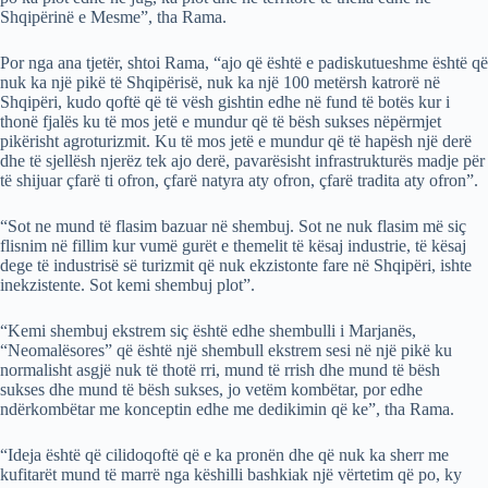
Shqipërinë e Mesme”, tha Rama.
Por nga ana tjetër, shtoi Rama, “ajo që është e padiskutueshme është që
nuk ka një pikë të Shqipërisë, nuk ka një 100 metërsh katrorë në
Shqipëri, kudo qoftë që të vësh gishtin edhe në fund të botës kur i
thonë fjalës ku të mos jetë e mundur që të bësh sukses nëpërmjet
pikërisht agroturizmit. Ku të mos jetë e mundur që të hapësh një derë
dhe të sjellësh njerëz tek ajo derë, pavarësisht infrastrukturës madje për
të shijuar çfarë ti ofron, çfarë natyra aty ofron, çfarë tradita aty ofron”.
“Sot ne mund të flasim bazuar në shembuj. Sot ne nuk flasim më siç
flisnim në fillim kur vumë gurët e themelit të kësaj industrie, të kësaj
dege të industrisë së turizmit që nuk ekzistonte fare në Shqipëri, ishte
inekzistente. Sot kemi shembuj plot”.
“Kemi shembuj ekstrem siç është edhe shembulli i Marjanës,
“Neomalësores” që është një shembull ekstrem sesi në një pikë ku
normalisht asgjë nuk të thotë rri, mund të rrish dhe mund të bësh
sukses dhe mund të bësh sukses, jo vetëm kombëtar, por edhe
ndërkombëtar me konceptin edhe me dedikimin që ke”, tha Rama.
“Ideja është që cilidoqoftë që e ka pronën dhe që nuk ka sherr me
kufitarët mund të marrë nga këshilli bashkiak një vërtetim që po, ky