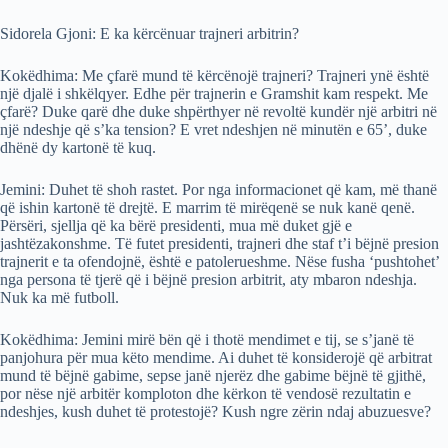
Sidorela Gjoni: E ka kërcënuar trajneri arbitrin?
Kokëdhima: Me çfarë mund të kërcënojë trajneri? Trajneri ynë është
një djalë i shkëlqyer. Edhe për trajnerin e Gramshit kam respekt. Me
çfarë? Duke qarë dhe duke shpërthyer në revoltë kundër një arbitri në
një ndeshje që s’ka tension? E vret ndeshjen në minutën e 65’, duke
dhënë dy kartonë të kuq.
Jemini: Duhet të shoh rastet. Por nga informacionet që kam, më thanë
që ishin kartonë të drejtë. E marrim të mirëqenë se nuk kanë qenë.
Përsëri, sjellja që ka bërë presidenti, mua më duket gjë e
jashtëzakonshme. Të futet presidenti, trajneri dhe staf t’i bëjnë presion
trajnerit e ta ofendojnë, është e patolerueshme. Nëse fusha ‘pushtohet’
nga persona të tjerë që i bëjnë presion arbitrit, aty mbaron ndeshja.
Nuk ka më futboll.
Kokëdhima: Jemini mirë bën që i thotë mendimet e tij, se s’janë të
panjohura për mua këto mendime. Ai duhet të konsiderojë që arbitrat
mund të bëjnë gabime, sepse janë njerëz dhe gabime bëjnë të gjithë,
por nëse një arbitër komploton dhe kërkon të vendosë rezultatin e
ndeshjes, kush duhet të protestojë? Kush ngre zërin ndaj abuzuesve?