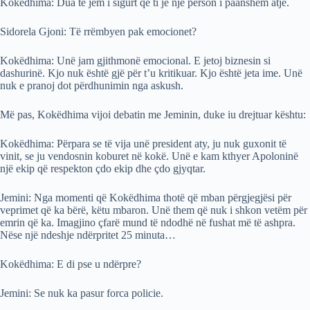
Kokëdhima: Dua të jem i sigurt që ti je një person i paanshëm atje.
Sidorela Gjoni: Të rrëmbyen pak emocionet?
Kokëdhima: Unë jam gjithmonë emocional. E jetoj biznesin si
dashurinë. Kjo nuk është gjë për t’u kritikuar. Kjo është jeta ime. Unë
nuk e pranoj dot përdhunimin nga askush.
Më pas, Kokëdhima vijoi debatin me Jeminin, duke iu drejtuar kështu:
Kokëdhima: Përpara se të vija unë president aty, ju nuk guxonit të
vinit, se ju vendosnin koburet në kokë. Unë e kam kthyer Apoloninë
një ekip që respekton çdo ekip dhe çdo gjyqtar.
Jemini: Nga momenti që Kokëdhima thotë që mban përgjegjësi për
veprimet që ka bërë, këtu mbaron. Unë them që nuk i shkon vetëm për
emrin që ka. Imagjino çfarë mund të ndodhë në fushat më të ashpra.
Nëse një ndeshje ndërpritet 25 minuta…
Kokëdhima: E di pse u ndërpre?
Jemini: Se nuk ka pasur forca policie.