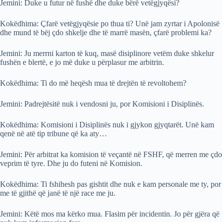
Jemini: Duke u futur në fushë dhe duke bërë vetëgjyqësi?
Kokëdhima: Çfarë vetëgjyqësie po thua ti? Unë jam zyrtar i Apolonisë
dhe mund të bëj çdo shkelje dhe të marrë masën, çfarë problemi ka?
Jemini: Ju merrni karton të kuq, masë disiplinore vetëm duke shkelur
fushën e blertë, e jo më duke u përplasur me arbitrin.
Kokëdhima: Ti do më heqësh mua të drejtën të revoltohem?
Jemini: Padrejtësitë nuk i vendosni ju, por Komisioni i Disiplinës.
Kokëdhima: Komisioni i Disiplinës nuk i gjykon gjyqtarët. Unë kam
qenë në atë tip tribune që ka aty…
Jemini: Për arbitrat ka komision të veçantë në FSHF, që merren me çdo
veprim të tyre. Dhe ju do futeni në Komision.
Kokëdhima: Ti fshihesh pas gishtit dhe nuk e kam personale me ty, por
me të gjithë që janë të një race me ju.
Jemini: Këtë mos ma kërko mua. Flasim për incidentin. Jo për gjëra që