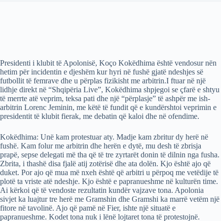
Presidenti i klubit të Apolonisë, Koço Kokëdhima është vendosur nën
hetim për incidentin e djeshëm kur hyri në fushë gjatë ndeshjes së
futbollit të femrave dhe u përplas fizikisht me arbitrin.I ftuar në një
lidhje direkt në “Shqipëria Live”, Kokëdhima shpjegoi se çfarë e shtyu
të merrte atë veprim, teksa pati dhe një “përplasje” të ashpër me ish-
arbitrin Lorenc Jeminin, me këtë të fundit që e kundërshtoi veprimin e
presidentit të klubit fierak, me debatin që kaloi dhe në ofendime.
Kokëdhima: Unë kam protestuar aty. Madje kam zbritur dy herë në
fushë. Kam folur me arbitrin dhe herën e dytë, mu desh të zbrisja
prapë, sepse delegati më tha që të tre zyrtarët donin të dilnin nga fusha.
Zbrita, i thashë disa fjalë atij zotërisë dhe ata dolën. Kjo është ajo që
duket. Por ajo që mua më nxeh është që arbitri u përpoq me vetëdije të
plotë ta vriste atë ndeshje. Kjo është e papranueshme në kulturën time.
Ai kërkoi që të vendoste rezultatin kundër vajzave tona. Apolonia
sivjet ka luajtur tre herë me Gramshin dhe Gramshi ka marrë vetëm një
fitore në tavolinë. Ajo që pamë në Fier, ishte një situatë e
papranueshme. Kodet tona nuk i lënë lojtaret tona të protestojnë.