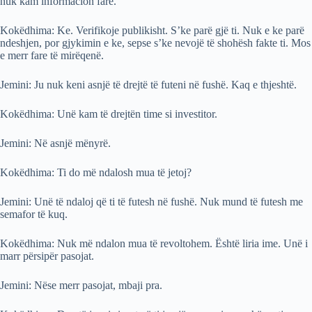
nuk kam informacion fare.
Kokëdhima: Ke. Verifikoje publikisht. S’ke parë gjë ti. Nuk e ke parë
ndeshjen, por gjykimin e ke, sepse s’ke nevojë të shohësh fakte ti. Mos
e merr fare të mirëqenë.
Jemini: Ju nuk keni asnjë të drejtë të futeni në fushë. Kaq e thjeshtë.
Kokëdhima: Unë kam të drejtën time si investitor.
Jemini: Në asnjë mënyrë.
Kokëdhima: Ti do më ndalosh mua të jetoj?
Jemini: Unë të ndaloj që ti të futesh në fushë. Nuk mund të futesh me
semafor të kuq.
Kokëdhima: Nuk më ndalon mua të revoltohem. Është liria ime. Unë i
marr përsipër pasojat.
Jemini: Nëse merr pasojat, mbaji pra.