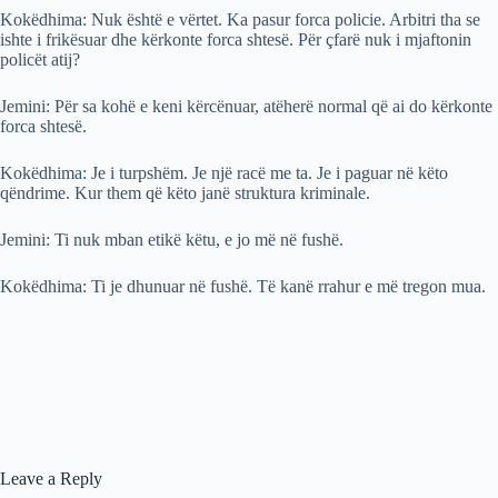
Kokëdhima: Nuk është e vërtet. Ka pasur forca policie. Arbitri tha se
ishte i frikësuar dhe kërkonte forca shtesë. Për çfarë nuk i mjaftonin
policët atij?
Jemini: Për sa kohë e keni kërcënuar, atëherë normal që ai do kërkonte
forca shtesë.
Kokëdhima: Je i turpshëm. Je një racë me ta. Je i paguar në këto
qëndrime. Kur them që këto janë struktura kriminale.
Jemini: Ti nuk mban etikë këtu, e jo më në fushë.
Kokëdhima: Ti je dhunuar në fushë. Të kanë rrahur e më tregon mua.
Leave a Reply