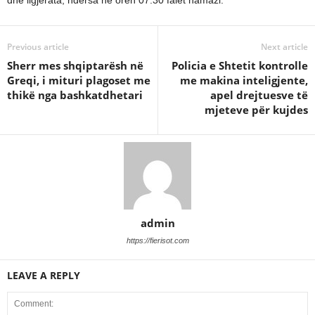
Previous article
Next article
Sherr mes shqiptarësh në
Policia e Shtetit kontrolle
Greqi, i mituri plagoset me
me makina inteligjente,
thikë nga bashkatdhetari
apel drejtuesve të
mjeteve për kujdes
admin
https://fierisot.com
LEAVE A REPLY