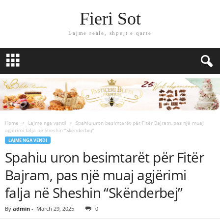
Fieri Sot
Lajme reale, shpejt e qartë
Home
Lajme nga vendi
Spahiu uron besimtarët për Fitër Bajram, pas një muaj
agjërimi falja në Sheshin “Skënderbej”
LAJME NGA VENDI
Spahiu uron besimtarët për Fitër
Bajram, pas një muaj agjërimi
falja në Sheshin “Skënderbej”
By
admin
-
March 29, 2025
0