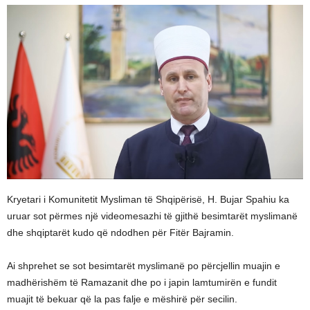
Kryetari i Komunitetit Mysliman të Shqipërisë, H. Bujar Spahiu ka
uruar sot përmes një videomesazhi të gjithë besimtarët myslimanë
dhe shqiptarët kudo që ndodhen për Fitër Bajramin.
Ai shprehet se sot besimtarët myslimanë po përcjellin muajin e
madhërishëm të Ramazanit dhe po i japin lamtumirën e fundit
muajit të bekuar që la pas falje e mëshirë për secilin.