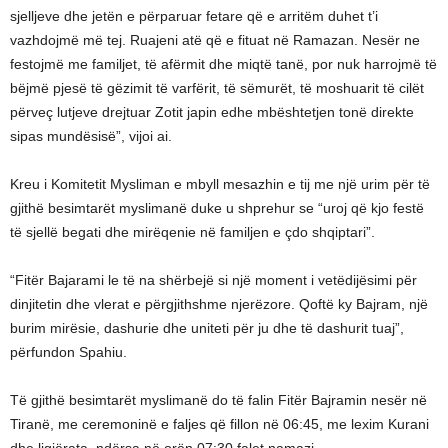
sjelljeve dhe jetën e përparuar fetare që e arritëm duhet t’i
vazhdojmë më tej. Ruajeni atë që e fituat në Ramazan. Nesër ne
festojmë me familjet, të afërmit dhe miqtë tanë, por nuk harrojmë të
bëjmë pjesë të gëzimit të varfërit, të sëmurët, të moshuarit të cilët
përveç lutjeve drejtuar Zotit japin edhe mbështetjen tonë direkte
sipas mundësisë”, vijoi ai.
Kreu i Komitetit Mysliman e mbyll mesazhin e tij me një urim për të
gjithë besimtarët myslimanë duke u shprehur se “uroj që kjo festë
të sjellë begati dhe mirëqenie në familjen e çdo shqiptari”.
“Fitër Bajarami le të na shërbejë si një moment i vetëdijësimi për
dinjitetin dhe vlerat e përgjithshme njerëzore. Qoftë ky Bajram, një
burim mirësie, dashurie dhe uniteti për ju dhe të dashurit tuaj”,
përfundon Spahiu.
Të gjithë besimtarët myslimanë do të falin Fitër Bajramin nesër në
Tiranë, me ceremoninë e faljes që fillon në 06:45, me lexim Kurani
dhe ligjërata, ndërsa në orën 07:30 falet namazi.