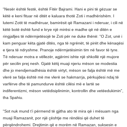
“Nesër është festë, është Fitër Bajrami. Hani e pini të gëzuar se
këtë e keni fituar në ditët e kaluara thotë Zoti i madhërishëm. I
lutemi Zotit të madhëruar, bamirësit që Ramazani i nderuar, i cili në
këtë botë është fund e krye një mirësi e madhe që në ditën e
ringjalljes të ndërmjetësojë te Zoti për ne duke thënë: “O Zot, unë i
kam penguar këta gjatë ditës, nga të ngrënët, të pirët dhe kënaqësi
e tjera të ndryshme. Pranoje ndërmjetësimin tim në favor të tyre.
Të nderuar motra e vëllezër, agjërimi ishte një shkollë një mujore
për secilin prej nesh. Gjatë këtij muaji njeriu mëson se modestia
dhe jo mendjemadhësia është virtyt, mëson se falja është më me
vlerë se falja është më me vlerë se hakmarrja, përkujdesi ndaj të
varfërve dhe të pamundurve është cilësi më e lartë se
indiferentizmi, mëson vetëdisiplinimin, kontrollin dhe vetëedukimin”,
tha Spahiu.
“Sot nuk mund t’i përmend të gjitha ato të mira që i mësuam nga
muaji Ramazanit, por një çështje me rëndësi që duhet të
përqëndrohemi. Drejtimin që e morëm në Ramazan, suksesin e