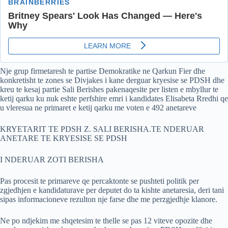
Nje grup firmetaresh te partise Demokratike ne Qarkun Fier dhe
konkretisht te zones se Divjakes i kane derguar kryesise se PDSH dhe
kreu te kesaj partie Sali Berishes pakenaqesite per listen e mbyllur te
ketij qarku ku nuk eshte perfshire emri i kandidates Elisabeta Rredhi qe
u vleresua ne primaret e ketij qarku me voten e 492 anetareve
KRYETARIT TE PDSH Z. SALI BERISHA.TE NDERUAR
ANETARE TE KRYESISE SE PDSH
I NDERUAR ZOTI BERISHA
Pas procesit te primareve qe percaktonte se pushteti politik per
zgjedhjen e kandidaturave per deputet do ta kishte anetaresia, deri tani
sipas informacioneve rezulton nje farse dhe me perzgjedhje klanore.
Ne po ndjekim me shqetesim te thelle se pas 12 viteve opozite dhe