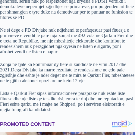
gendrese, serish nuk po respektohet nga kryesia e PDSH verdikti i
demokrateve nepermjet zgjedhjes se primareve, por po genden artificie
per shmangjen e tyre duke na demotivuar per te punuar ne funksion te
fitores se PD.
Ne si dege e PD Divjake nuk ndjehemi te perfaqesuar pasi fituesja e
primareve e vendit te pare nga zonjat me 492 vota ne Qarkun Fier dhe
e treta ne Republike, me nje mbeshtetje elektorale dhe kontribut te
rendesishem nuk perzgjidhet ngakryesia ne listen e sigurte, por i
afrohet vendi ne listen e hapur.
Zonja ne fjale ka kontribuar dy here si kandidate ne vitin 2017 dhe
2021.Dega Divjake ka marre rezultate te rendesishme ne çdo pale
zgjedhje dhe eshte je nder deget me te mira te Qarkut Fier, mbeshtetese
ne te gjitha aksionet opozitare ne keto 12 vjet.
Lista e Qarkut Fier sipas informacioneve paraprake nuk eshte liste
fituese dhe nje liste qe te sillte risi, emra te rinj dhe me reputacion, pasi
Fieri eshte qarku me i majte ne Shqiperi, po i serviren elektoratit e
njejta fotografi kandidatesh