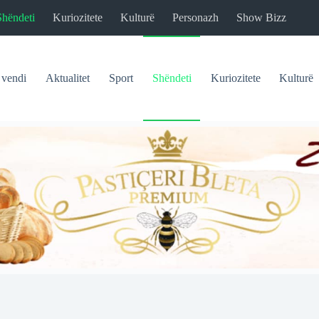
Shëndeti
Kuriozitete
Kulturë
Personazh
Show Bizz
 vendi
Aktualitet
Sport
Shëndeti
Kuriozitete
Kulturë