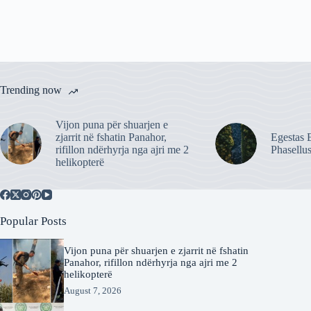
Trending now
Vijon puna për shuarjen e
zjarrit në fshatin Panahor,
Egestas E
rifillon ndërhyrja nga ajri me 2
Phasellu
helikopterë
Popular Posts
Vijon puna për shuarjen e zjarrit në fshatin
Panahor, rifillon ndërhyrja nga ajri me 2
helikopterë
August 7, 2026