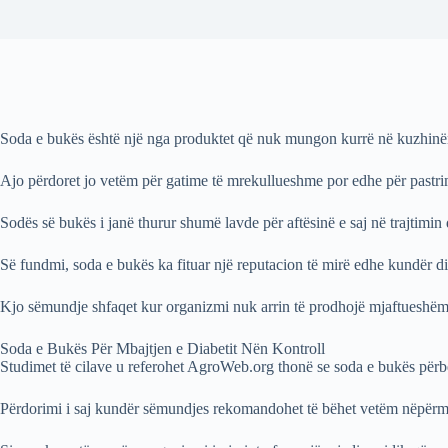
Soda e bukës është një nga produktet që nuk mungon kurrë në kuzhinën
Ajo përdoret jo vetëm për gatime të mrekullueshme por edhe për pastri
Sodës së bukës i janë thurur shumë lavde për aftësinë e saj në trajtimi
Së fundmi, soda e bukës ka fituar një reputacion të mirë edhe kundër di
Kjo sëmundje shfaqet kur organizmi nuk arrin të prodhojë mjaftueshëm 
Soda e Bukës Për Mbajtjen e Diabetit Nën Kontroll
Studimet të cilave u referohet AgroWeb.org thonë se soda e bukës përbë
Përdorimi i saj kundër sëmundjes rekomandohet të bëhet vetëm nëpërmje