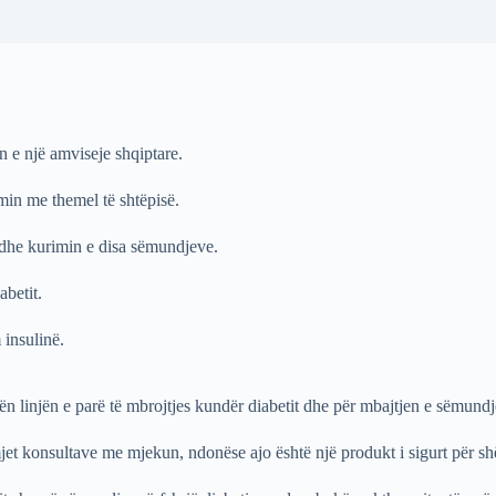
 e një amviseje shqiptare.
min me themel të shtëpisë.
n dhe kurimin e disa sëmundjeve.
abetit.
insulinë.
n linjën e parë të mbrojtjes kundër diabetit dhe për mbajtjen e sëmundj
t konsultave me mjekun, ndonëse ajo është një produkt i sigurt për sh