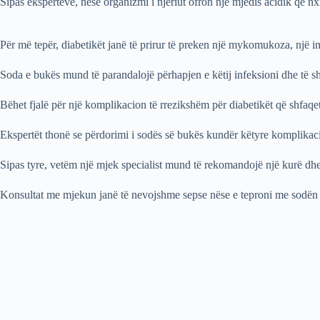
Sipas ekspertëve, nëse organizmi i njeriut ofron një mjedis acidik që nx
Për më tepër, diabetikët janë të prirur të preken një mykomukoza, një in
Soda e bukës mund të parandalojë përhapjen e këtij infeksioni dhe të sh
Bëhet fjalë për një komplikacion të rrezikshëm për diabetikët që shfaqet m
Ekspertët thonë se përdorimi i sodës së bukës kundër këtyre komplikaci
Sipas tyre, vetëm një mjek specialist mund të rekomandojë një kurë dhe 
Konsultat me mjekun janë të nevojshme sepse nëse e teproni me sodën e 