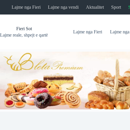
Skip
Lajme nga Fieri
Lajme nga vendi
Aktualitet
Sport
to
content
Fieri Sot
Lajme nga Fieri
Lajme nga
Lajme reale, shpejt e qartë