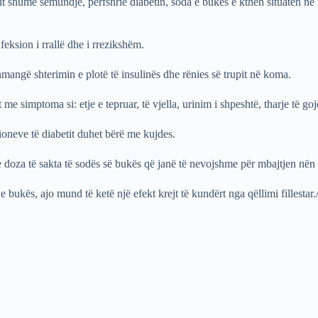
it shumë sëmundje, përfshrië diabetin, soda e bukës e kthen situatën në 
feksion i rrallë dhe i rrezikshëm.
mangë shterimin e plotë të insulinës dhe rënies së trupit në koma.
e simptoma si: etje e tepruar, të vjella, urinim i shpeshtë, tharje të goj
oneve të diabetit duhet bërë me kujdes.
doza të sakta të sodës së bukës që janë të nevojshme për mbajtjen nën ko
bukës, ajo mund të ketë një efekt krejt të kundërt nga qëllimi fillesta