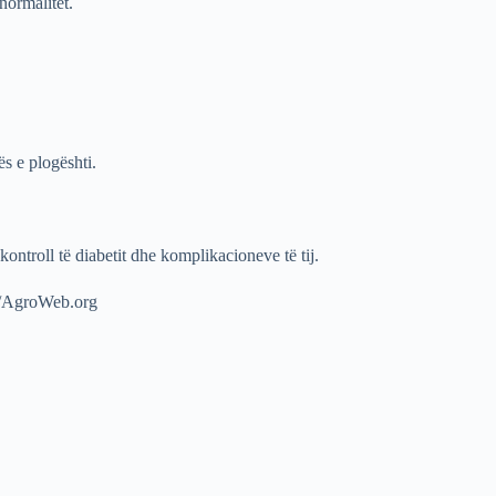
normalitet.
ës e plogështi.
ntroll të diabetit dhe komplikacioneve të tij.
r./AgroWeb.org