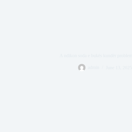
A ndikon soda e bukës kundër problem
admin
June 13, 2025