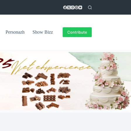
Personazh
Show Bizz
Contribute