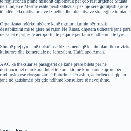
të regjistrohen pranë misionit diplomatik për çdo rast urgjence.Situata
në Lindjen e Mesme është përshkallëzuar pas një sërë goditjesh ajrore
të ndërsjella midis forcave izraelite dhe objektivave strategjike iraniane.
Organizatat ndërkombëtare kanë ngritur alarmin për rrezik
destabilizimi më të gjerë në rajon.Në Rinas, dhjetëra udhëtarë janë parë
në sallat e pritjes të aeroportit, të paqartë për fatin e udhëtimit të tyre.
Shumë prej tyre janë turistë ose biznesmenë që kishin planifikuar vizita
kulturore dhe komerciale në Jeruzalem, Haifa apo Aman.
AAC ka theksuar se pasagjerët që kanë prerë bileta për në
destinacionet e prekura duhet të kontaktojnë kompaninë ajrore për
rimbursim ose riorganizim të fluturimit. Po ashtu, autoritetet shqiptare
janë në gatishmëri për çdo ndihmë konsullore të nevojshme.
Leave a Reply