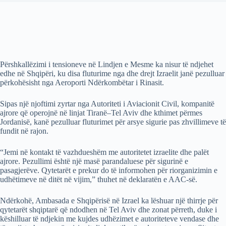
Përshkallëzimi i tensioneve në Lindjen e Mesme ka nisur të ndjehet
edhe në Shqipëri, ku disa fluturime nga dhe drejt Izraelit janë pezulluar
përkohësisht nga Aeroporti Ndërkombëtar i Rinasit.
Sipas një njoftimi zyrtar nga Autoriteti i Aviacionit Civil, kompanitë
ajrore që operojnë në linjat Tiranë–Tel Aviv dhe kthimet përmes
Jordanisë, kanë pezulluar fluturimet për arsye sigurie pas zhvillimeve të
fundit në rajon.
“Jemi në kontakt të vazhdueshëm me autoritetet izraelite dhe palët
ajrore. Pezullimi është një masë parandaluese për sigurinë e
pasagjerëve. Qytetarët e prekur do të informohen për riorganizimin e
udhëtimeve në ditët në vijim,” thuhet në deklaratën e AAC-së.
Ndërkohë, Ambasada e Shqipërisë në Izrael ka lëshuar një thirrje për
qytetarët shqiptarë që ndodhen në Tel Aviv dhe zonat përreth, duke i
këshilluar të ndjekin me kujdes udhëzimet e autoriteteve vendase dhe