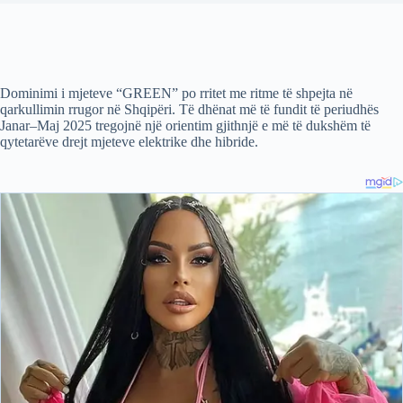
Dominimi i mjeteve “GREEN” po rritet me ritme të shpejta në
qarkullimin rrugor në Shqipëri. Të dhënat më të fundit të periudhës
Janar–Maj 2025 tregojnë një orientim gjithnjë e më të dukshëm të
qytetarëve drejt mjeteve elektrike dhe hibride.