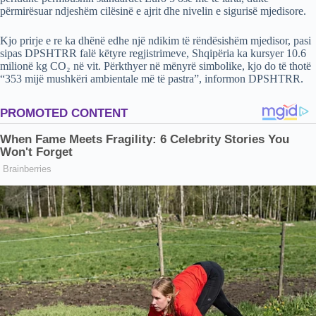
përmirësuar ndjeshëm cilësinë e ajrit dhe nivelin e sigurisë mjedisore.
Kjo prirje e re ka dhënë edhe një ndikim të rëndësishëm mjedisor, pasi
sipas DPSHTRR falë këtyre regjistrimeve, Shqipëria ka kursyer 10.6
milionë kg CO₂ në vit. Përkthyer në mënyrë simbolike, kjo do të thotë
“353 mijë mushkëri ambientale më të pastra”, informon DPSHTRR.