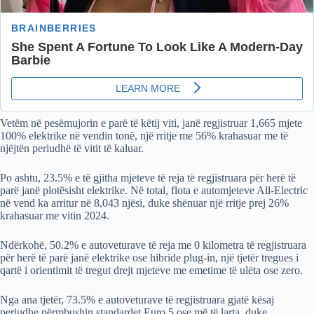
Vetëm në pesëmujorin e parë të këtij viti, janë regjistruar 1,665 mjete
100% elektrike në vendin tonë, një rritje me 56% krahasuar me të
njëjtën periudhë të vitit të kaluar.
Po ashtu, 23.5% e të gjitha mjeteve të reja të regjistruara për herë të
parë janë plotësisht elektrike. Në total, flota e automjeteve All-Electric
në vend ka arritur në 8,043 njësi, duke shënuar një rritje prej 26%
krahasuar me vitin 2024.
Ndërkohë, 50.2% e autoveturave të reja me 0 kilometra të regjistruara
për herë të parë janë elektrike ose hibride plug-in, një tjetër tregues i
qartë i orientimit të tregut drejt mjeteve me emetime të ulëta ose zero.
Nga ana tjetër, 73.5% e autoveturave të regjistruara gjatë kësaj
periudhe përmbushin standardet Euro 5 ose më të larta, duke