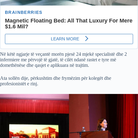
Në këtë ngjarje të veçantë morën pjesë 24 mjekë specialistë dhe 2
infermiere me përvojë të gjatë, të cilët ndanë rastet e tyre më
domethënëse dhe qasjet e aplikuara në trajtim.
Ata sollën dije, përkushtim dhe frymëzim për kolegët dhe
profesionistët e rinj.