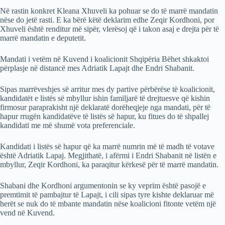
Në rastin konkret Kleana Xhuveli ka pohuar se do të marrë mandatin
nëse do jetë rasti. E ka bërë këtë deklarim edhe Zeqir Kordhoni, por
Xhuveli është renditur më sipër, vlerësoj që i takon asaj e drejta për të
marrë mandatin e deputetit.
Mandati i vetëm në Kuvend i koalicionit Shqipëria Bëhet shkaktoi
përplasje në distancë mes Adriatik Lapajt dhe Endri Shabanit.
Sipas marrëveshjes së arritur mes dy partive përbërëse të koalicionit,
kandidatët e listës së mbyllur ishin familjarë të drejtuesve që kishin
firmosur paraprakisht një deklaratë dorëheqjeje nga mandati, për të
hapur rrugën kandidatëve të listës së hapur, ku fitues do të shpallej
kandidati me më shumë vota preferenciale.
Kandidati i listës së hapur që ka marrë numrin më të madh të votave
është Adriatik Lapaj. Megjithatë, i afërmi i Endri Shabanit në listën e
mbyllur, Zeqir Kordhoni, ka paraqitur kërkesë për të marrë mandatin.
Shabani dhe Kordhoni argumentonin se ky veprim është pasojë e
premtimit të pambajtur të Lapajt, i cili sipas tyre kishte deklaruar më
herët se nuk do të mbante mandatin nëse koalicioni fitonte vetëm një
vend në Kuvend.