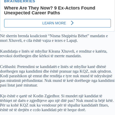
Në sherrin brenda koalicionit “Nisma Shqipëria Bëhet” mandatin e
mori Xhuveli, e cila është vajza e tezes e Lapajt.
Kandidatja e listës së mbyllur Kleana Xhuveli, e renditur e katërta,
revokoi dorëheqjen dhe kërkoi të merrte mandatin.
Celibashi: Pretendimi se kandidatët e listës së mbyllur kanë dhënë
dorëheqjen nga kandidimi dhe është pranuar nga KQZ, nuk qëndron.
Kodi parashikon që emrat dhe renditja e tyre nuk mund të ndryshojnë
pas miratimit përfundimtar. Nuk mund të ketë dorëheqje nga kandidimi
pasi listat janë miratuar.
Kjo është e qartë në Kodin Zgjedhor. Si mundet një kandidat të
tërhiqet në daën e zgjedhjeve apo një ditë pas? Nuk mund ta bëjë këtë.
Për sa kohë KQZ nuk ka vendosur për të shpallur kandidatët fitues,
është në të drejtën e ccdo kandidati për të hequr dorë.