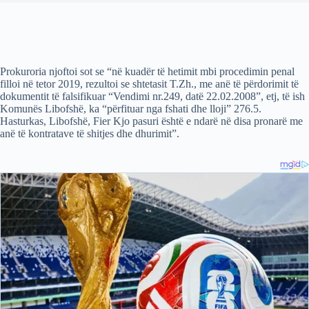
Prokuroria njoftoi sot se “në kuadër të hetimit mbi procedimin penal
filloi në tetor 2019, rezultoi se shtetasit T.Zh., me anë të përdorimit të
dokumentit të falsifikuar “Vendimi nr.249, datë 22.02.2008”, etj, të ish
Komunës Libofshë, ka “përfituar nga fshati dhe lloji” 276.5.
Hasturkas, Libofshë, Fier Kjo pasuri është e ndarë në disa pronarë me
anë të kontratave të shitjes dhe dhurimit”.