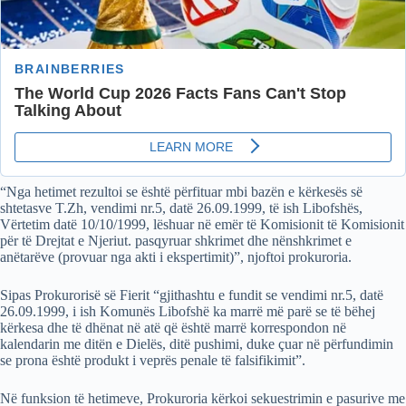
“Nga hetimet rezultoi se është përfituar mbi bazën e kërkesës së
shtetasve T.Zh, vendimi nr.5, datë 26.09.1999, të ish Libofshës,
Vërtetim datë 10/10/1999, lëshuar në emër të Komisionit të Komisionit
për të Drejtat e Njeriut. pasqyruar shkrimet dhe nënshkrimet e
anëtarëve (provuar nga akti i ekspertimit)”, njoftoi prokuroria.
Sipas Prokurorisë së Fierit “gjithashtu e fundit se vendimi nr.5, datë
26.09.1999, i ish Komunës Libofshë ka marrë më parë se të bëhej
kërkesa dhe të dhënat në atë që është marrë korrespondon në
kalendarin me ditën e Dielës, ditë pushimi, duke çuar në përfundimin
se prona është produkt i veprës penale të falsifikimit”.
Në funksion të hetimeve, Prokuroria kërkoi sekuestrimin e pasurive me