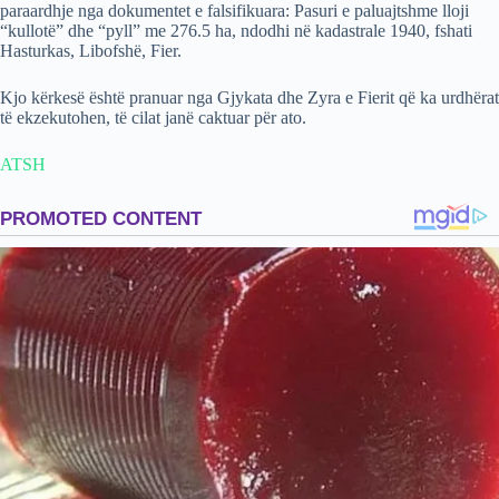
paraardhje nga dokumentet e falsifikuara: Pasuri e paluajtshme lloji
“kullotë” dhe “pyll” me 276.5 ha, ndodhi në kadastrale 1940, fshati
Hasturkas, Libofshë, Fier.
Kjo kërkesë është pranuar nga Gjykata dhe Zyra e Fierit që ka urdhërat
të ekzekutohen, të cilat janë caktuar për ato.
ATSH