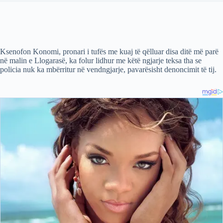
Ksenofon Konomi, pronari i tufës me kuaj të qëlluar disa ditë më parë
në malin e Llogarasë, ka folur lidhur me këtë ngjarje teksa tha se
policia nuk ka mbërritur në vendngjarje, pavarësisht denoncimit të tij.