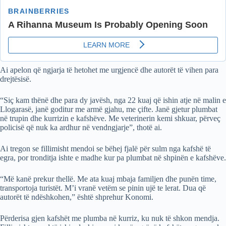
Ai apelon që ngjarja të hetohet me urgjencë dhe autorët të vihen para
drejtësisë.
“Siç kam thënë dhe para dy javësh, nga 22 kuaj që ishin atje në malin e
Llogarasë, janë goditur me armë gjahu, me çifte. Janë gjetur plumbat
në trupin dhe kurrizin e kafshëve. Me veterinerin kemi shkuar, përveç
policisë që nuk ka ardhur në vendngjarje”, thotë ai.
Ai tregon se fillimisht mendoi se bëhej fjalë për sulm nga kafshë të
egra, por tronditja ishte e madhe kur pa plumbat në shpinën e kafshëve.
“Më kanë prekur thellë. Me ata kuaj mbaja familjen dhe punën time,
transportoja turistët. M’i vranë vetëm se pinin ujë te lerat. Dua që
autorët të ndëshkohen,” është shprehur Konomi.
Përderisa gjen kafshët me plumba në kurriz, ku nuk të shkon mendja.