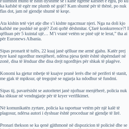
Fillimisht mund të ishin dyshime se i kanë ngrënë kafshët e egra, po ku
ka kafshë të egër me plumb në gojë? Kam shumë për të thënë, po nuk
flas dot, jam në gjendje shumë të keqe.
Ata kishin tetë vjet atje dhe s’i kishte ngacmuar njeri. Nga na doli kjo
kafshë me pushkë në gojë? Zoti qoftë dëshmitar. Çfarë konkurrence?! I
qëlluan për 5 kuintal ujë… M’i vranë vetëm se pinë ujë te lerat,” tha ai
për Euronews Albania.
Sipas pronarit të tufës, 22 kuaj janë qëlluar me armë gjahu. Katër prej
tyre kanë ngordhur menjëherë, ndërsa pjesa tjetër është shpërndarë në
zonë, disa të lënduar dhe disa drejt ngordhjes për shkak të plagëve.
Konomi ka gjetur mbetje të kuajve pranë lerës dhe në periferi të stanit,
me gjak të mpiksur, që tregojnë se ngjarja ka ndodhur së fundmi.
Sipas tij, pavarësisht se autoritetet janë njoftuar menjëherë, policia nuk
ka shkuar në vendngjarje për të kryer verifikimet.
Në komunikatën zyrtare, policia ka raportuar vetëm për një kalë të
plagosur, ndërsa autori i dyshuar është proceduar në gjendje të lirë.
Pronari thekson se ka qenë gjithmonë në dispozicion të policisë dhe se