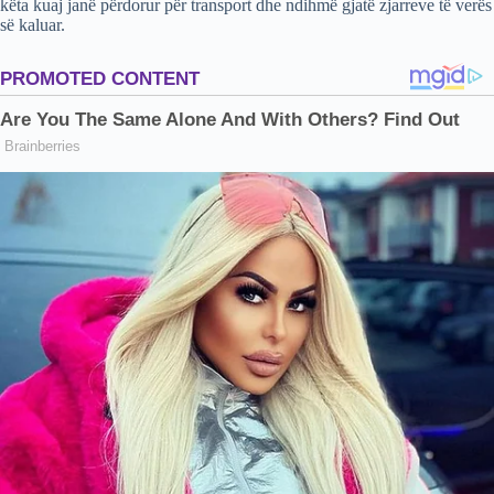
këta kuaj janë përdorur për transport dhe ndihmë gjatë zjarreve të verës
së kaluar.