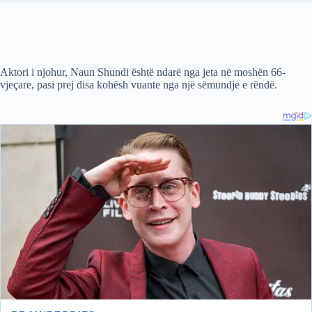
Aktori i njohur, Naun Shundi është ndarë nga jeta në moshën 66-
vjeçare, pasi prej disa kohësh vuante nga një sëmundje e rëndë.