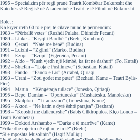
1995 – Specializim për regji pranë Teatrit Kombëtar Bukuresht dhe
Katedrës së Regjisë në Akademinë e Teatrit e të Filmit në Bukuresht.
Rolet :
Ka kryer rreth 60 role prej të cilave mund të përmendim:
1983 – “Përballë vetes” (Ruzhdi Pulaha, Dhimitër Pecani)
1989 – Linke – “Kryqi i Bardhë “ (Breht, Kumbaro)
1990 – Çezari – “Natë me hënë” (Budina)
1991 – Luixhi – “Zgjimi” (Marko, Budina)
1991 – Ezopi – “Ezopi” (Figereida, Pecani)
1992 – Aldo – “Kush vjedh një këmbë, ka fat në dashuri” (Fo, Kutali)
1992 – Shtefan – “Loja e Pushimeve” (Sebastian, Kutali)
1993 – Fando – “Fando e Lis” (Arrabal, Qiriaqi
1993 – Urani – “Zoti godet me putër” (Bezhani, Kame – Teatri Bylis-
Fier)
1994 – Martin – “Këngëtarja tullace” (Jonesko, Qiriaqi)
1995 – Bepe, Damian – “Oportunesku” (Mushatesku, Manolesku)
1995 – Skulptori – “Tiranozauri” (Trebeshina, Kame)
1996 – Aktori – “Në katin e dytë është parajsa” (Bezhani)
1998 – “Kopshti me dallendyshe” (Babis Cilkiropulos, Kiço Londo –
Teatri Kombëtar)
1999 – Doktori Arshambo – “Darka e të marrëve” (Kame)
“Frike dhe mjerim në rajhun e tretë” (Breht)
“Si e mposhta Musolinin” (Haqif Mulliqi)
“Jo të gjithë hajdutët vijnë për të vjedhur” (Breht, Publimedia)