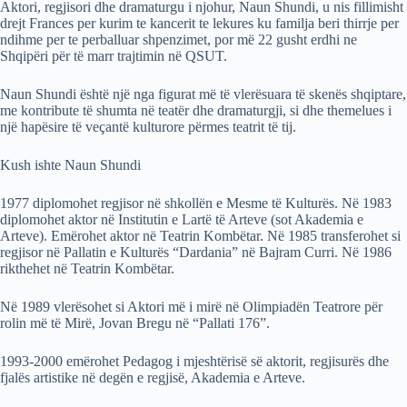
Aktori, regjisori dhe dramaturgu i njohur, Naun Shundi, u nis fillimisht
drejt Frances per kurim te kancerit te lekures ku familja beri thirrje per
ndihme per te perballuar shpenzimet, por më 22 gusht erdhi ne
Shqipëri për të marr trajtimin në QSUT.
Naun Shundi është një nga figurat më të vlerësuara të skenës shqiptare,
me kontribute të shumta në teatër dhe dramaturgji, si dhe themelues i
një hapësire të veçantë kulturore përmes teatrit të tij.
Kush ishte Naun Shundi
1977 diplomohet regjisor në shkollën e Mesme të Kulturës. Në 1983
diplomohet aktor në Institutin e Lartë të Arteve (sot Akademia e
Arteve). Emërohet aktor në Teatrin Kombëtar. Në 1985 transferohet si
regjisor në Pallatin e Kulturës “Dardania” në Bajram Curri. Në 1986
rikthehet në Teatrin Kombëtar.
Në 1989 vlerësohet si Aktori më i mirë në Olimpiadën Teatrore për
rolin më të Mirë, Jovan Bregu në “Pallati 176”.
1993-2000 emërohet Pedagog i mjeshtërisë së aktorit, regjisurës dhe
fjalës artistike në degën e regjisë, Akademia e Arteve.