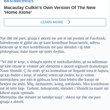
Një ditë më parë, gruaja e aktorit me anë të një postimi në Facebook,
falënderonte të gjithë ata që kane kontribuar financiarisht, ndërsa
kërkonte që të mos kontribuonin më pasi shëndeti i tij ishte
përkeqësuar, duke marrë një tjetër drejtim.
“Në ditë të keqe, u shfaqën njerëz të mrekullueshëm, që na ndihmuan
në këtë situatë të vështirë për shëndetin e aktorit regjisorit dramaturgut
Naun Shundit. Ç’do emër që ka kontrubuar në llogaritë tona të hapura,
që kjo ëndërr e keqe, të mbetej vetëm një ëndërr, ka jo vetëm
mirënjohjen, por mbi të gjitha,na keni falur lehtësi dhe kurajo në
betejen me jetën. Miq, dashamirës, koleg, artëdashës. Mos kontribuoni
më në këto faqe. Tashmë, fatkeqësisht, shëndeti i Shundit ka marrë një
kthesë aspak optimale.
Mirënjohje dhe shëndet në familjet tuaja”, shkroi nje dite me pare
gruaja e aktorit.