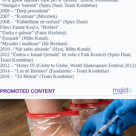
“Shtrigat e Salemit” (Spiro Duni, Teatri Kombëtar)
2006 – “Drejt perendimit”
2007 – “Kontrata” (Mrozhek)
2008 – “Fishkëllime në errësirë” (Spiro Duni)
Film i Fatmir Koçi-t, “Berberi”
“Darka e gabuar” (Fatos Haxhiraj)
“Zoopark” (Milto Kutali)
“Mysafiri i mallkuar” (Ilir Bezhani)
2010 –“Një tablo absurde” (Hysi, Milto Kutali)
2012 “Ëndrra e Ismail Qemalit” në rolin e Faik Konicës (Spiro Duni,
Teatri Kombëtar)
2012 – “Henry IV (Globe to Globe, World Shakespeare Festival 2012)
2014 – “Liri në Bremen” (Fassbinder – Teatri Kombëtar)
2016 – “Tri Motrat“ (Teatri Kombëtar)