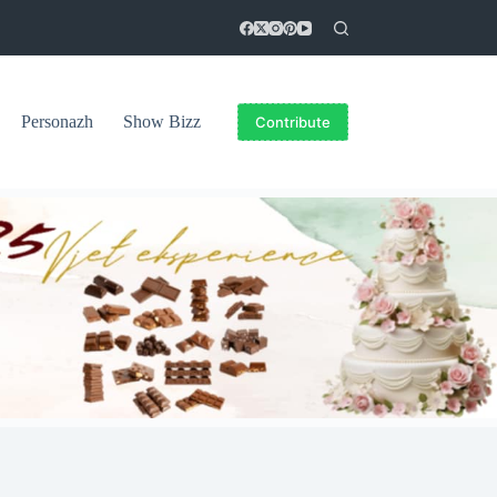
Personazh
Show Bizz
Contribute