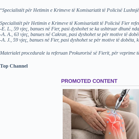
“
Specialistët për Hetimin e Krimeve të Komisariatit të Policisë Lushnjë
Specialistët për Hetimin e Krimeve të Komisariatit të Policisë Fier refer
-E. L., 59 vjeç, banues në Fier, pasi dyshohet se ka ushtruar dhunë ndaj
-A. A., 63 vjeç, banues në Cakran, pasi dyshohet se për motive të dobët
-A. J., 59 vjeç, banues në Fier, pasi dyshohet se për motive të dobëta, 
Materialet procedurale iu referuan Prokurorisë së Fierit, për veprime 
Top Channel