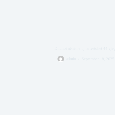
Dhunoi nënën e tij, arrestohet 44-vje
admin
September 18, 2025