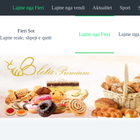
Skip
Lajme nga Fieri
Lajme nga vendi
Aktualitet
Sport
to
content
Fieri Sot
Lajme nga Fieri
Lajme nga
Lajme reale, shpejt e qartë