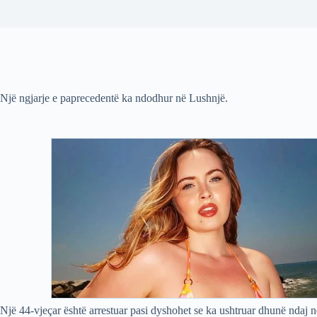
Një ngjarje e paprecedentë ka ndodhur në Lushnjë.
Një 44-vjeçar është arrestuar pasi dyshohet se ka ushtruar dhunë ndaj në