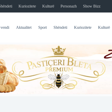
Shëndeti
Kuriozitete
Kulturë
Personazh
Show Bizz
 vendi
Aktualitet
Sport
Shëndeti
Kuriozitete
Kulturë