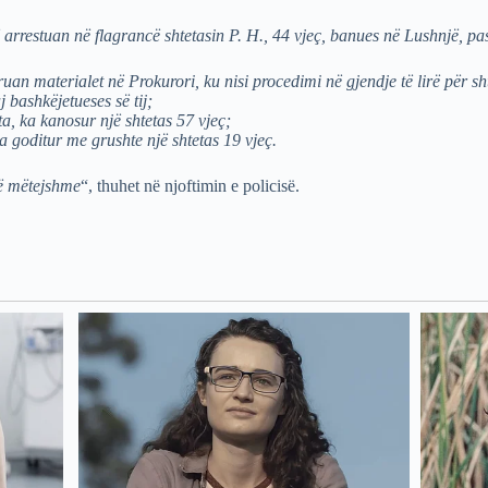
 arrestuan në flagrancë shtetasin P. H., 44 vjeç, banues në Lushnjë, pas
uan materialet në Prokurori, ku nisi procedimi në gjendje të lirë për sht
 bashkëjetueses së tij;
a, ka kanosur një shtetas 57 vjeç;
ka goditur me grushte një shtetas 19 vjeç.
të mëtejshme
“, thuhet në njoftimin e policisë.