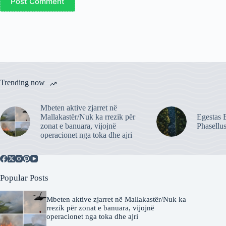
Post Comment
Trending now
Mbeten aktive zjarret në
Mallakastër/Nuk ka rrezik për
Egestas E
zonat e banuara, vijojnë
Phasellu
operacionet nga toka dhe ajri
Popular Posts
Mbeten aktive zjarret në Mallakastër/Nuk ka
rrezik për zonat e banuara, vijojnë
operacionet nga toka dhe ajri