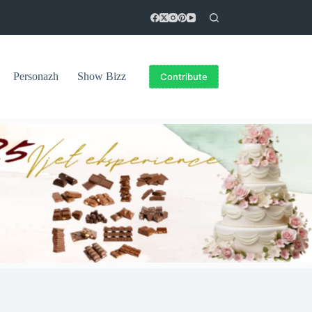
Personazh
Show Bizz
Contribute