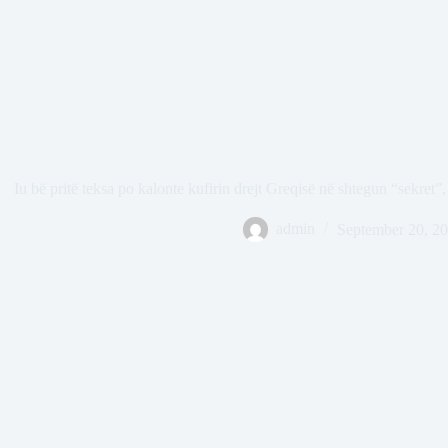
Iu bë pritë teksa po kalonte kufirin drejt Greqisë në shtegun “sekret”
admin
September 20, 2