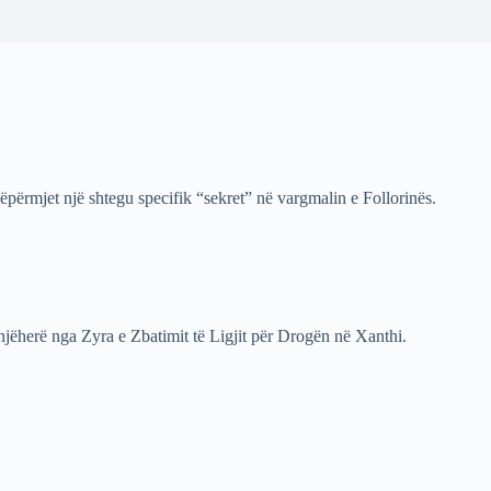
ëpërmjet një shtegu specifik “sekret” në vargmalin e Follorinës.
njëherë nga Zyra e Zbatimit të Ligjit për Drogën në Xanthi.