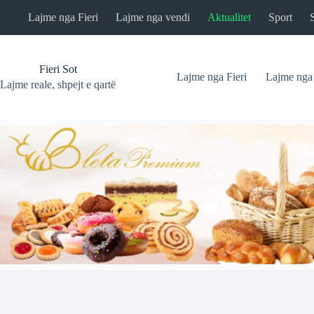
Skip
Lajme nga Fieri
Lajme nga vendi
Aktualitet
Sport
to
content
Fieri Sot
Lajme nga Fieri
Lajme nga
Lajme reale, shpejt e qartë