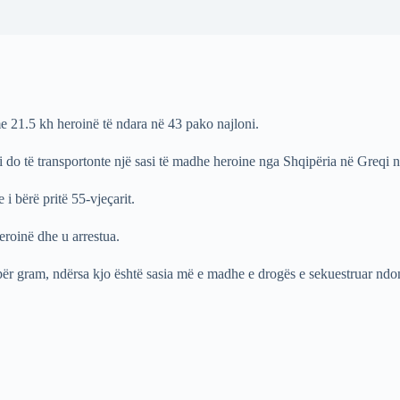
me 21.5 kh heroinë të ndara në 43 pako najloni.
i do të transportonte një sasi të madhe heroine nga Shqipëria në Greqi n
i bërë pritë 55-vjeçarit.
roinë dhe u arrestua.
 për gram, ndërsa kjo është sasia më e madhe e drogës e sekuestruar ndo