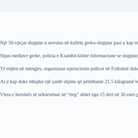
Një 50-vjeçar shqiptar u arrestua në kufirin greko-shqiptar pasi u kap 
Sipas mediave greke, policia e Ksanthit kishte informacione se shqiptar
Të enjten në mëngjes, organizuan operacionin policor në Follorinë duke 
Ai u kap duke mbajtur një çantë shpine që përmbante 21.5 kilogramë he
Vlera e heroinës së sekuestruar në “treg” shitet nga 15 deri në 30 euro