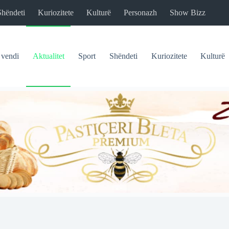
Shëndeti
Kuriozitete
Kulturë
Personazh
Show Bizz
 vendi
Aktualitet
Sport
Shëndeti
Kuriozitete
Kulturë