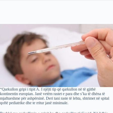
“Qarkullon gripi i tipit A. I njëjti tip që qarkullon në të gjithë
kontinentin europian. Janë vetëm rastet e para dhe s’ka të dhëna të
mjaftueshme për ashpërsinë. Deri tani raste të lehta, shtrimet në spital
qoftë pediatrike dhe te rritur janë minimale.