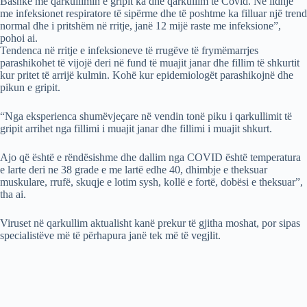
Bashkë me qarkullimin e gripit ka dhe qarkullim të Covid. Në lidhje
me infeksionet respiratore të sipërme dhe të poshtme ka filluar një trend
normal dhe i pritshëm në rritje, janë 12 mijë raste me infeksione”,
pohoi ai.
Tendenca në rritje e infeksioneve të rrugëve të frymëmarrjes
parashikohet të vijojë deri në fund të muajit janar dhe fillim të shkurtit
kur pritet të arrijë kulmin. Kohë kur epidemiologët parashikojnë dhe
pikun e gripit.
“Nga eksperienca shumëvjeçare në vendin tonë piku i qarkullimit të
gripit arrihet nga fillimi i muajit janar dhe fillimi i muajit shkurt.
Ajo që është e rëndësishme dhe dallim nga COVID është temperatura
e larte deri ne 38 grade e me lartë edhe 40, dhimbje e theksuar
muskulare, rrufë, skuqje e lotim sysh, kollë e fortë, dobësi e theksuar”,
tha ai.
Viruset në qarkullim aktualisht kanë prekur të gjitha moshat, por sipas
specialistëve më të përhapura janë tek më të vegjlit.