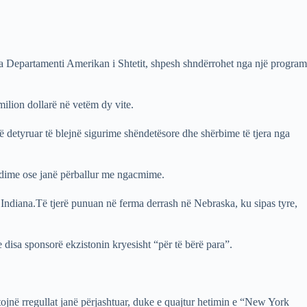
 nga Departamenti Amerikan i Shtetit, shpesh shndërrohet nga një program
milion dollarë në vetëm dy vite.
ë detyruar të blejnë sigurime shëndetësore dhe shërbime të tjera nga
ëndime ose janë përballur me ngacmime.
 Indiana.Të tjerë punuan në ferma derrash në Nebraska, ku sipas tyre,
e disa sponsorë ekzistonin kryesisht “për të bërë para”.
tojnë rregullat janë përjashtuar, duke e quajtur hetimin e “New York