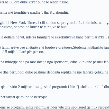
deri në 60 orë duke kryer punë të rënda fizike.
shte një tronditje e madhe”, tha Kurshumlija.
i gjerë i New York Times, i cili zbulon se programi J-1, i administruar
zuese, shpesh në kurriz të të rinjve të huaj.
ë dollarë në vit, ndërsa familjarë të ekzekutivëve kanë përfituar mbi 1 
 familjarëve ose anëtarëve të bordeve drejtuese.Studentët gjithashtu jan
 në 5 mijë dollarë për person.
e, pa mbrojtje dhe pa mbështetje nga sponsorët, edhe kur kanë pësuar l
 dhe përfundoi duke pastruar depozita septike në një fabrikë çeliku në
që në vitin 2 mijë se disa pjesë të programit ishin “jashtë kontrollit” dh
për tarifat që mund të kërkojnë.
thënë se programi është reformuar ndër vite dhe sponsorët që nuk respek