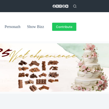
Personazh
Show Bizz
Contribute