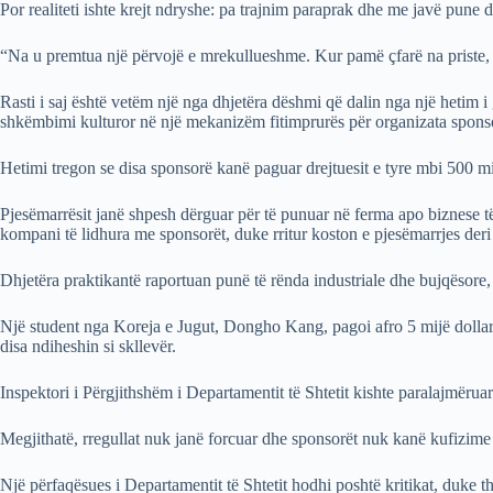
Por realiteti ishte krejt ndryshe: pa trajnim paraprak dhe me javë pune 
“Na u premtua një përvojë e mrekullueshme. Kur pamë çfarë na priste, i
Rasti i saj është vetëm një nga dhjetëra dëshmi që dalin nga një hetim 
shkëmbimi kulturor në një mekanizëm fitimprurës për organizata sponsori
Hetimi tregon se disa sponsorë kanë paguar drejtuesit e tyre mbi 500 mij
Pjesëmarrësit janë shpesh dërguar për të punuar në ferma apo biznese të
kompani të lidhura me sponsorët, duke rritur koston e pjesëmarrjes deri
Dhjetëra praktikantë raportuan punë të rënda industriale dhe bujqësor
Një student nga Koreja e Jugut, Dongho Kang, pagoi afro 5 mijë dollarë
disa ndiheshin si skllevër.
Inspektori i Përgjithshëm i Departamentit të Shtetit kishte paralajmëruar 
Megjithatë, rregullat nuk janë forcuar dhe sponsorët nuk kanë kufizime 
Një përfaqësues i Departamentit të Shtetit hodhi poshtë kritikat, duke 