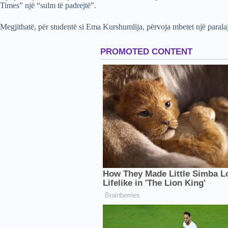
Times” një “sulm të padrejtë”.
Megjithatë, për studentë si Ema Kurshumlija, përvoja mbetet një parala