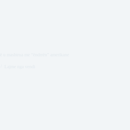
që u mashtrua me “ëndrrën” amerikane
Lajme nga vendi