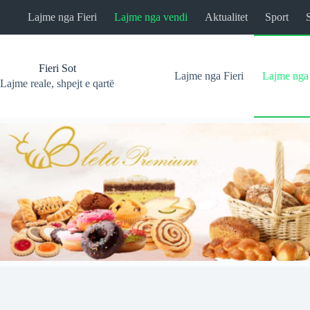
Skip
Lajme nga Fieri
Lajme nga vendi
Aktualitet
Sport
to
content
Fieri Sot
Lajme nga Fieri
Lajme nga
Lajme reale, shpejt e qartë