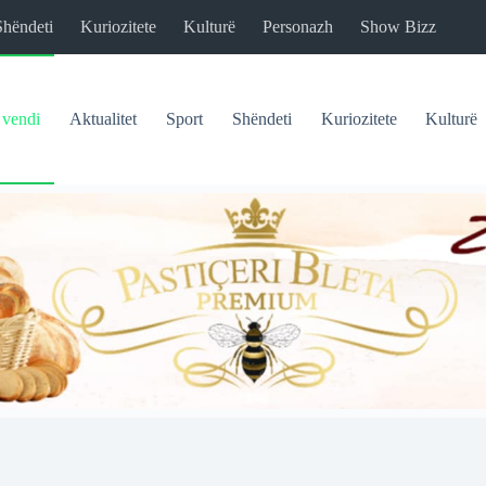
Shëndeti
Kuriozitete
Kulturë
Personazh
Show Bizz
 vendi
Aktualitet
Sport
Shëndeti
Kuriozitete
Kulturë