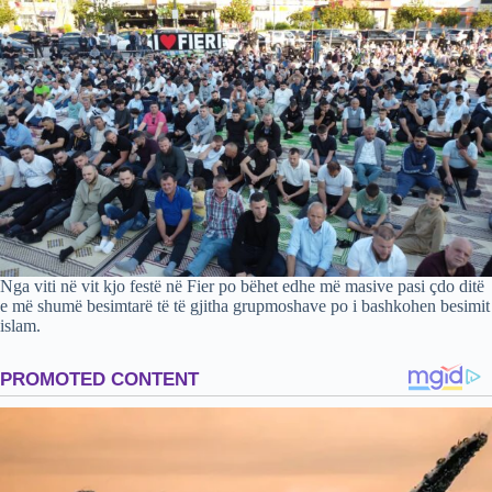
Nga viti në vit kjo festë në Fier po bëhet edhe më masive pasi çdo ditë
e më shumë besimtarë të të gjitha grupmoshave po i bashkohen besimit
islam.