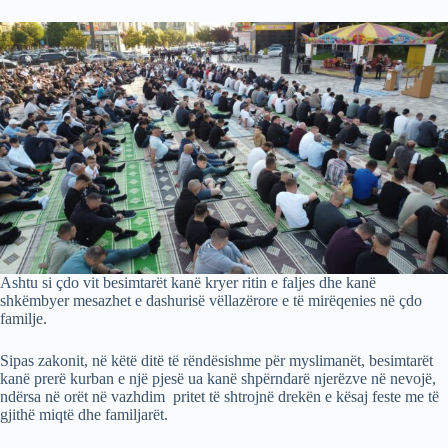
Ashtu si çdo vit besimtarët kanë kryer ritin e faljes dhe kanë
shkëmbyer mesazhet e dashurisë vëllazërore e të mirëqenies në çdo
familje.
Sipas zakonit, në këtë ditë të rëndësishme për myslimanët, besimtarët
kanë prerë kurban e një pjesë ua kanë shpërndarë njerëzve në nevojë,
ndërsa në orët në vazhdim pritet të shtrojnë drekën e kësaj feste me të
gjithë miqtë dhe familjarët.