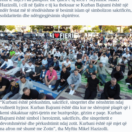
Hazizolli, i cili në fjalën e tij ka theksuar se Kurban Bajrami është një
ndër festat më të rëndësishme të besimit islam që simbolizon sakrificën,
solidaritetin dhe ndërgjegjësimin shpirtëror.
“Kurbani është përkushtim, sakrificë, sinqeritet dhe nënshtrim ndaj
vullnetit hyjnor. Kurban Bajrami është dita kur ne shërojmë plagët që i
kemi shkaktuar njëri-tjetrin me buzëqeshje, gëzim e paqe. Kurban
Bajrami është simbol i heroizmit, sakrificës, dhe sinqeritetit e
devotshmërisë dhe përkushtimit ndaj zotit. Kurbani është një mjet që
na afron më shumë me Zotin”, tha Myftiu Mikel Hazizolli.