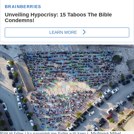
Ritit të faljes i ka paraprirë me fjalën e tij kreu i Myftinisë Mikel