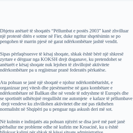
Dhjetra anëtarë të shoqatës “Pëllumbat e postës 2003” kanë zhvilluar
një protestë ditën e sotme në Fier, duke ngritur shqetësimin se po
pengohen të marrin pjesë në garat ndërkombëtare jashtë vendit.
Sipas përfaqësuesve të kësaj shoqate, shkak është bërë një shkresë
zyrtare e dërguar nga KOKSH drejt doganave, ku pretendohet se
anëtarët e kësaj shoqate nuk lejohen të zhvillojnë aktivitete
ndërkombëtare pa u regjistruar pranë federatës përkatëse.
Ata pohuan se janë një shoqatë e njohur ndërkombëtarisht, e
organizuar prej vitesh dhe pjesëmarrëse në gara kombëtare e
ndërkombëtare në Ballkan dhe në vende të ndryshme të Europës dhe
se sportistët udhëtojnë rregullisht me automjete e kafaze të pëllumbave
drejt vendeve ku zhvillohen aktivitetet dhe më pas rikthehen
normalisht në Shqipëri pa u penguar nga askush deri më sot.
Në kulmin e indinjatës ata pohuan njëzëri se disa javë më parë janë
përballur me probleme edhe në kufirin me Kroacinë, ku u është
bllokuar kalimi për shkak të kësaj situate administrative.