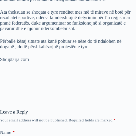
Ata theksuan se shoqata e tyre renditet mes më të mirave në botë për
rezultatet sportive, ndërsa kundërshtojnë detyrimin për t’u regjistruar
pranë federatës, duke argumentuar se funksionojnë si organizatë e
pavarur dhe e njohur ndërkombëtarisht.
Përballë kësaj situate ata kanë pohuar se nëse do të ndalohen në
doganë , do të përshkallëzojnë protestën e tyre.
Shqiptarja.com
Leave a Reply
Your email address will not be published.
Required fields are marked
*
Name
*