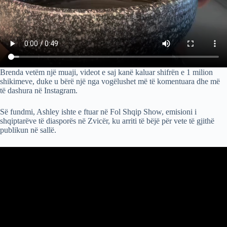
Brenda vetëm një muaji, videot e saj kanë kaluar shifrën e 1 milion
shikimeve, duke u bërë një nga vogëlushet më të komentuara dhe më
të dashura në Instagram.
Së fundmi, Ashley ishte e ftuar në Fol Shqip Show, emisioni i
shqiptarëve të diasporës në Zvicër, ku arriti të bëjë për vete të gjithë
publikun në sallë.