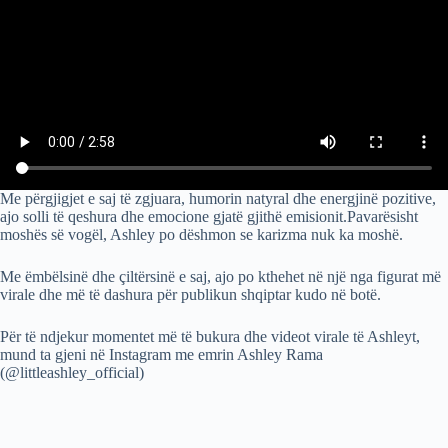
Me përgjigjet e saj të zgjuara, humorin natyral dhe energjinë pozitive,
ajo solli të qeshura dhe emocione gjatë gjithë emisionit.Pavarësisht
moshës së vogël, Ashley po dëshmon se karizma nuk ka moshë.
Me ëmbëlsinë dhe çiltërsinë e saj, ajo po kthehet në një nga figurat më
virale dhe më të dashura për publikun shqiptar kudo në botë.
Për të ndjekur momentet më të bukura dhe videot virale të Ashleyt,
mund ta gjeni në Instagram me emrin Ashley Rama
(@littleashley_official)