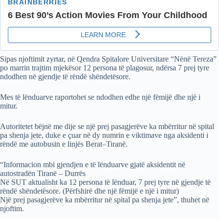
Sipas njoftimit zyrtar, në Qendra Spitalore Universitare “Nënë Tereza”
po marrin trajtim mjekësor 12 persona të plagosur, ndërsa 7 prej tyre
ndodhen në gjendje të rëndë shëndetësore.
Mes të lënduarve raportohet se ndodhen edhe një fëmijë dhe një i
mitur.
Autoritetet bëjnë me dije se një prej pasagjerëve ka mbërritur në spital
pa shenja jete, duke e çuar në dy numrin e viktimave nga aksidenti i
rëndë me autobusin e linjës Berat–Tiranë.
“Informacion mbi gjendjen e të lënduarve gjatë aksidentit në
autostradën Tiranë – Durrës
Në SUT aktualisht ka 12 persona të lënduar, 7 prej tyre në gjendje të
rëndë shëndetësore. (Përfshirë dhe një fëmijë e një i mitur)
Një prej pasagjerëve ka mbërritur në spital pa shenja jete”, thuhet në
njoftim.