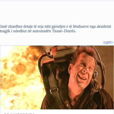
Janë zbardhur detaje të reja mbi gjendjen e të lënduarve nga aksidenti
tragjik i ndodhur në autostradën Tiranë–Durrës.