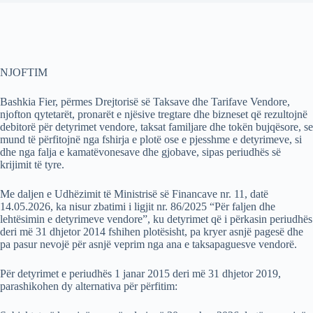
​NJOFTIM​
Bashkia Fier, përmes Drejtorisë së Taksave dhe Tarifave Vendore,
njofton qytetarët, pronarët e njësive tregtare dhe bizneset që rezultojnë
debitorë për detyrimet vendore, taksat familjare dhe tokën bujqësore, se
mund të përfitojnë nga fshirja e plotë ose e pjesshme e detyrimeve, si
dhe nga falja e kamatëvonesave dhe gjobave, sipas periudhës së
krijimit të tyre.
​Me daljen e Udhëzimit të Ministrisë së Financave nr. 11, datë
14.05.2026, ka nisur zbatimi i ligjit nr. 86/2025 “Për faljen dhe
lehtësimin e detyrimeve vendore”, ku detyrimet që i përkasin periudhës
deri më 31 dhjetor 2014 fshihen plotësisht, pa kryer asnjë pagesë dhe
pa pasur nevojë për asnjë veprim nga ana e taksapaguesve vendorë.​
Për detyrimet e periudhës 1 janar 2015 deri më 31 dhjetor 2019,
parashikohen dy alternativa për përfitim:​