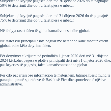
Subjektet që kryejnë pagesën deri më 30 qershor 2026 do të paguajnë
50% të detyrimit dhe do t’u falet pjesa e mbetur.​
Subjektet që kryejnë pagesën deri më 31 dhjetor 2026 do të paguajnë
75% të detyrimit dhe do t’u falet pjesa e mbetur.​
Në të dyja rastet falen të gjitha kamatëvonesat dhe gjobat.​
Në rastet kur principali është paguar më herët dhe kanë mbetur vetëm
gjobat, edhe këto detyrime falen.
​Për detyrimet e krijuara në periudhën 1 janar 2020 deri më 31 dhjetor
2024 kërkohet pagesa e plotë e principalit deri më 31 dhjetor 2026 dhe,
pas kryerjes së pagesës, falen kamatëvonesat dhe gjobat.​
Për çdo paqartësi ose informacion të mëtejshëm, tatimpaguesit mund të
paraqiten pranë sporteleve të Bashkisë Fier dhe sporteleve të njësive
administrative.