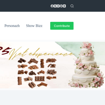
Personazh
Show Bizz
Contribute