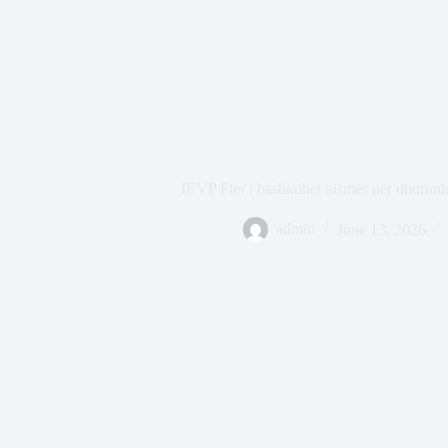
IEVP Fier i bashkohet nismës për dhurimin
admin
June 13, 2026