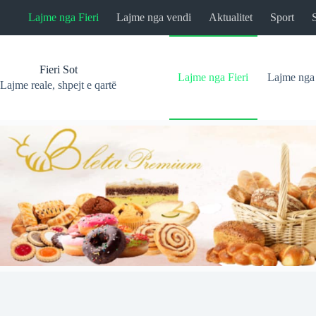
Skip
Lajme nga Fieri
Lajme nga vendi
Aktualitet
Sport
to
content
Fieri Sot
Lajme nga Fieri
Lajme nga
Lajme reale, shpejt e qartë