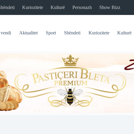
Shëndeti
Kuriozitete
Kulturë
Personazh
Show Bizz
 vendi
Aktualitet
Sport
Shëndeti
Kuriozitete
Kulturë