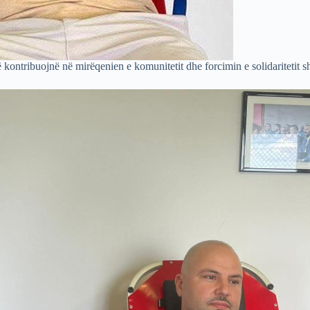
kontribuojnë në mirëqenien e komunitetit dhe forcimin e solidaritetit s