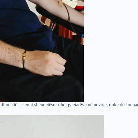
ij në ndihmë të sistemit shëndetësor dhe qytetarëve në nevojë, duke dëshm