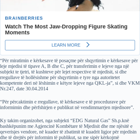
“Për miratimin e kërkesave të posaçme për shqyrtimin e kërkesave për
leje mjedisi të tipave A, B dhe C, për transferimin e lejeve nga një
subjekt te tjetri, të kushteve për lejet respective të mjedisit, si dhe
rregullave të hollësishme për shqyrtimin e tyre nga autoritetet
kompetente deri në lëshimin e këtyre lejeve nga QKL-ja”, si dhe VKM
Nr.247, date 30.04.2014
“Për përcaktimin e rregullave, të kërkesave e të procedurave për
informimin dhe përfshirjen e publikut në vendimmarrjen mjedisore”.
Ky takim organizohet, nga subjekti “EDG Natural Gas” Sh.p.knë
bashkëpunim me Agjencinë Kombëtare të Mjedisit dhe me njësitë e
qeverisjes vendore, në kuader të zbatimit të kuadrit ligjor për mjedisin
dhe të drejtës për informim të publikut, sa me sipër kërkojmë