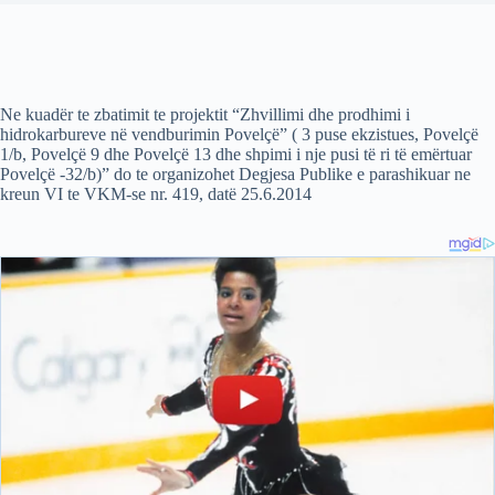
Ne kuadër te zbatimit te projektit “Zhvillimi dhe prodhimi i
hidrokarbureve në vendburimin Povelçë” ( 3 puse ekzistues, Povelçë
1/b, Povelçë 9 dhe Povelçë 13 dhe shpimi i nje pusi të ri të emërtuar
Povelçë -32/b)” do te organizohet Degjesa Publike e parashikuar ne
kreun VI te VKM-se nr. 419, datë 25.6.2014