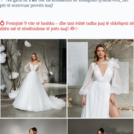
për të rezervuar provën tuaj!
💍 Festojmë 9 vite së bashku – dhe tani është radha juaj të shkëlqeni në
ditën më të rëndësishme të jetës tuaj! 👰✨