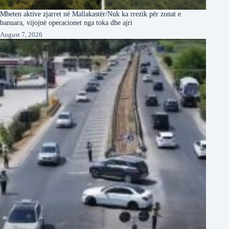
Mbeten aktive zjarret në Mallakastër/Nuk ka rrezik për zonat e
banuara, vijojnë operacionet nga toka dhe ajri
August 7, 2026