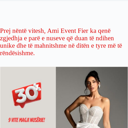
Prej nëntë vitesh, Ami Event Fier ka qenë
zgjedhja e parë e nuseve që duan të ndihen
unike dhe të mahnitshme në ditën e tyre më të
rëndësishme.