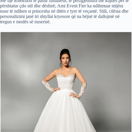
Me një koleksion të pasur fustanesh, të përzgjedhura me kujdes për të
përshtatur çdo stil dhe dëshirë, Ami Event Fier ka ndihmuar mijëra
nuse të ndihen si princesha në ditën e tyre të veçantë. Stili, cilësia dhe
personalizimi janë tri shtyllat kryesore që na bëjnë të dallojmë në
tregun e modës së nuserisë.