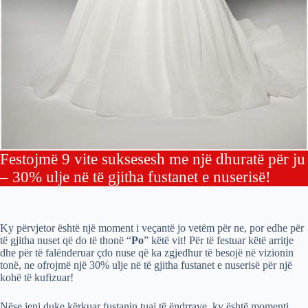
Festojmë 9 vite suksesesh me një dhuratë për ju
– 30% ulje në të gjitha fustanet e nuserisë!
Ky përvjetor është një moment i veçantë jo vetëm për ne, por edhe për
të gjitha nuset që do të thonë “
Po
” këtë vit! Për të festuar këtë arritje
dhe për të falënderuar çdo nuse që ka zgjedhur të besojë në vizionin
tonë, ne ofrojmë një 30% ulje në të gjitha fustanet e nuserisë për një
kohë të kufizuar!
Nëse jeni duke kërkuar fustanin tuaj të ëndrrave, ky është momenti