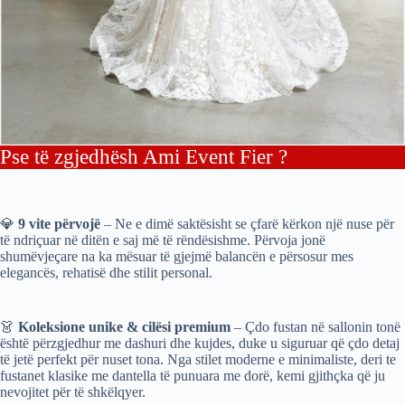
Pse të zgjedhësh Ami Event Fier ?
💎
9 vite përvojë
– Ne e dimë saktësisht se çfarë kërkon një nuse për
të ndriçuar në ditën e saj më të rëndësishme. Përvoja jonë
shumëvjeçare na ka mësuar të gjejmë balancën e përsosur mes
elegancës, rehatisë dhe stilit personal.
👗
Koleksione unike & cilësi premium
– Çdo fustan në sallonin tonë
është përzgjedhur me dashuri dhe kujdes, duke u siguruar që çdo detaj
të jetë perfekt për nuset tona. Nga stilet moderne e minimaliste, deri te
fustanet klasike me dantella të punuara me dorë, kemi gjithçka që ju
nevojitet për të shkëlqyer.