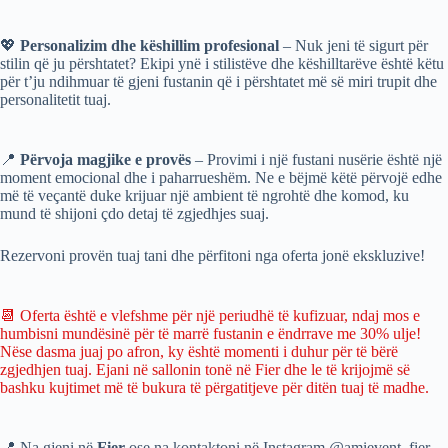
💖
Personalizim dhe këshillim profesional
– Nuk jeni të sigurt për
stilin që ju përshtatet? Ekipi ynë i stilistëve dhe këshilltarëve është këtu
për t’ju ndihmuar të gjeni fustanin që i përshtatet më së miri trupit dhe
personalitetit tuaj.
📍
Përvoja magjike e provës
– Provimi i një fustani nusërie është një
moment emocional dhe i paharrueshëm. Ne e bëjmë këtë përvojë edhe
më të veçantë duke krijuar një ambient të ngrohtë dhe komod, ku
mund të shijoni çdo detaj të zgjedhjes suaj.
Rezervoni provën tuaj tani dhe përfitoni nga oferta jonë ekskluzive!
📆 Oferta është e vlefshme për një periudhë të kufizuar, ndaj mos e
humbisni mundësinë për të marrë fustanin e ëndrrave me 30% ulje!
Nëse dasma juaj po afron, ky është momenti i duhur për të bërë
zgjedhjen tuaj. Ejani në sallonin tonë në Fier dhe le të krijojmë së
bashku kujtimet më të bukura të përgatitjeve për ditën tuaj të madhe.
📍 Na gjeni në
Fier
ose na kontaktoni në Instagram @amievent_fier