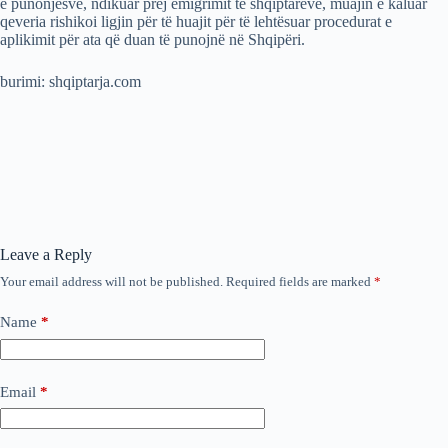
e punonjësve, ndikuar prej emigrimit të shqiptarëve, muajin e kaluar
qeveria rishikoi ligjin për të huajit për të lehtësuar procedurat e
aplikimit për ata që duan të punojnë në Shqipëri.
burimi: shqiptarja.com
Leave a Reply
Your email address will not be published.
Required fields are marked
*
Name
*
Email
*