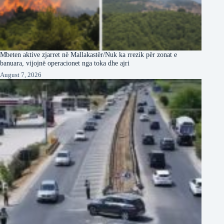
Mbeten aktive zjarret në Mallakastër/Nuk ka rrezik për zonat e
banuara, vijojnë operacionet nga toka dhe ajri
August 7, 2026