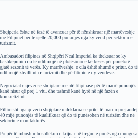
Shqipëria është në fazë të avancuar për të nënshkruar një marrëveshje
me Filipinet për të sjellë 20,000 punonjës nga ky vend për sektorin e
turizmit.
Ambasadori filipinas në Shqipëri Neal Imperial ka theksuar se ky
bashkëpunim do të ndihmojë në plotësimin e kërkesës për punëtorë
gjatë sezonit të verës. Ky marrëveshje, e cila është shumë e pritur, do të
ndihmojë zhvillimin e turizmit dhe përfitimin e dy vendeve.
Negociatat e qeverisë shqiptare me atë filipinase për të marrë punonjës
kanë nisur që prej 1 viti, dhe tashmë kanë hyrë në një fazën e
konkretizimit.
Fillimisht nga qeveria shqiptare u deklarua se pritet të marrin prej andej
40 mijë punonjës të kualifikuar që do të punësohen në turizëm dhe në
sektorin e manifakturës.
Po për të mbushur boshllëkun e krijuar në tregun e punës nga mungesa