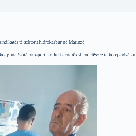
sindikatës të sektorit hidrokarbur në Marinzë.
ojkot pune është transportuar drejt qendrës shëndetësore të kompanisë k