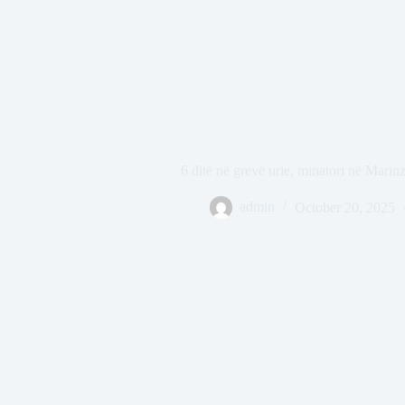
6 ditë në grevë urie, minatori në Mari
admin
October 20, 2025