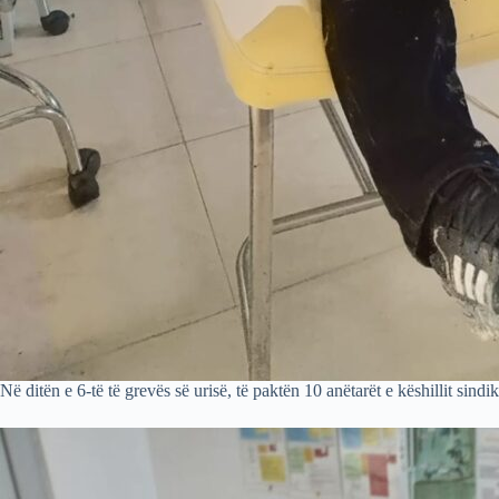
Në ditën e 6-të të grevës së urisë, të paktën 10 anëtarët e këshillit sin