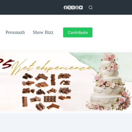
Personazh
Show Bizz
Contribute