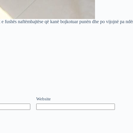
 e fushës naftëmbajtëse që kanë bojkotuar punën dhe po vijojnë pa ndërp
Website