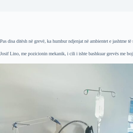
Pas disa ditësh në grevë, ka humbur ndjenjat në ambientet e jashtme të 
Josif Lino, me pozicionin mekanik, i cili i ishte bashkuar grevës me b