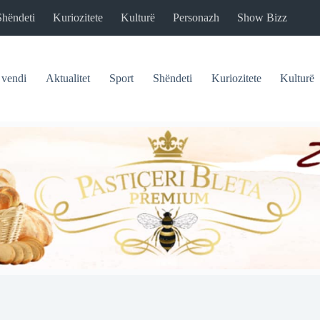
Shëndeti
Kuriozitete
Kulturë
Personazh
Show Bizz
 vendi
Aktualitet
Sport
Shëndeti
Kuriozitete
Kulturë