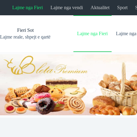
Skip
Lajme nga Fieri
Lajme nga vendi
Aktualitet
Sport
to
content
Fieri Sot
Lajme nga Fieri
Lajme nga
Lajme reale, shpejt e qartë