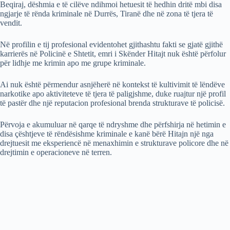
Beqiraj, dëshmia e të cilëve ndihmoi hetuesit të hedhin dritë mbi disa
ngjarje të rënda kriminale në Durrës, Tiranë dhe në zona të tjera të
vendit.
Në profilin e tij profesional evidentohet gjithashtu fakti se gjatë gjithë
karrierës në Policinë e Shtetit, emri i Skënder Hitajt nuk është përfolur
për lidhje me krimin apo me grupe kriminale.
Ai nuk është përmendur asnjëherë në kontekst të kultivimit të lëndëve
narkotike apo aktiviteteve të tjera të paligjshme, duke ruajtur një profil
të pastër dhe një reputacion profesional brenda strukturave të policisë.
Përvoja e akumuluar në qarqe të ndryshme dhe përfshirja në hetimin e
disa çështjeve të rëndësishme kriminale e kanë bërë Hitajn një nga
drejtuesit me eksperiencë në menaxhimin e strukturave policore dhe në
drejtimin e operacioneve në terren.