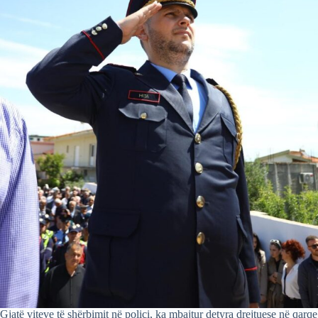
Gjatë viteve të shërbimit në polici, ka mbajtur detyra drejtuese në qarqe