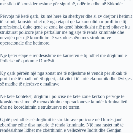
me sfida të konsiderueshme për sigurinë, ndër to edhe në Shkodër.
Përvoja në këtë qark, ku më herë ka shërbyer dhe si zv drejtor i hetimit
të krimit, konsiderohet një nga etapat që ka konsoliduar profilin e tij
profesional, duke qenë se zona ka qenë historikisht një prej pikave ku
strukturat policore janë përballur me ngjarje të rënda kriminale dhe
nevojën për një koordinim të vazhdueshëm mes strukturave
operacionale dhe hetimore.
Një tjetër etapë e rëndësishme në karrierën e tij lidhet me drejtimin e
Policisë në qarkun e Durrësit.
Ky qark përbën një nga zonat më të ndjeshme të vendit për shkak të
portit më të madh në Shqipëri, aktivitetit të lartë ekonomik dhe lëvizjes
së madhe të njerëzve e mallrave.
Në këtë kontekst, drejtimi i policisë në këtë zonë kërkon përvojë të
konsiderueshme në menaxhimin e operacioneve kundër kriminalitetit
dhe në koordinimin e strukturave në terren.
Gjatë periudhës së drejtimit të strukturave policore në Durrës janë
zbardhur edhe disa ngjarje të rënda kriminale. Një nga rastet më të
rëndësishme lidhet me zbërthimin e vëllezërve Indrit dhe Gentjan