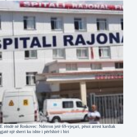
E rëndë në Roskovec: Ndërron jetë 69-vjeçari, pësoi arrest kardiak
gjatë një sherri ku ishte i përfshirë i biri