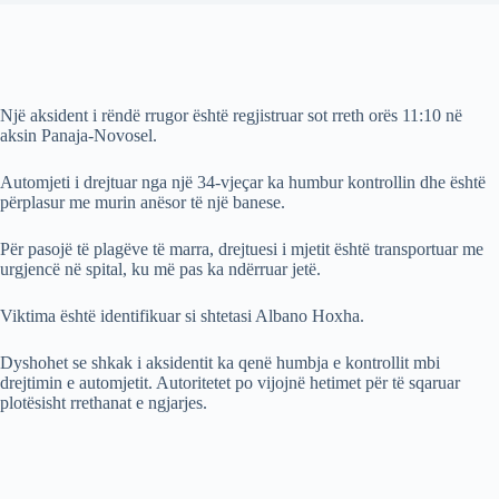
Një aksident i rëndë rrugor është regjistruar sot rreth orës 11:10 në
aksin Panaja-Novosel.
Automjeti i drejtuar nga një 34-vjeçar ka humbur kontrollin dhe është
përplasur me murin anësor të një banese.
Për pasojë të plagëve të marra, drejtuesi i mjetit është transportuar me
urgjencë në spital, ku më pas ka ndërruar jetë.
Viktima është identifikuar si shtetasi Albano Hoxha.
Dyshohet se shkak i aksidentit ka qenë humbja e kontrollit mbi
drejtimin e automjetit. Autoritetet po vijojnë hetimet për të sqaruar
plotësisht rrethanat e ngjarjes.