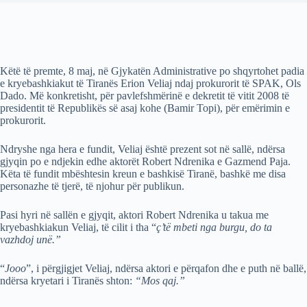
Këtë të premte, 8 maj, në Gjykatën Administrative po shqyrtohet padia
e kryebashkiakut të Tiranës Erion Veliaj ndaj prokurorit të SPAK, Ols
Dado. Më konkretisht, për pavlefshmërinë e dekretit të vitit 2008 të
presidentit të Republikës së asaj kohe (Bamir Topi), për emërimin e
prokurorit.
Ndryshe nga hera e fundit, Veliaj është prezent sot në sallë, ndërsa
gjyqin po e ndjekin edhe aktorët Robert Ndrenika e Gazmend Paja.
Këta të fundit mbështesin kreun e bashkisë Tiranë, bashkë me disa
personazhe të tjerë, të njohur për publikun.
Pasi hyri në sallën e gjyqit, aktori Robert Ndrenika u takua me
kryebashkiakun Veliaj, të cilit i tha “
ç’të mbeti nga burgu, do ta
vazhdoj unë.”
“
Jooo
”, i përgjigjet Veliaj, ndërsa aktori e përqafon dhe e puth në ballë,
ndërsa kryetari i Tiranës shton:
“Mos qaj.”