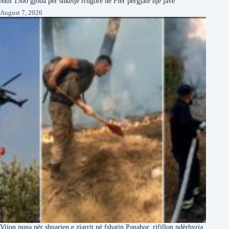
Mbi 1300 gjoba për shkelje rrugore në Fier përgjatë një jave
August 7, 2026
Vijon puna për shuarjen e zjarrit në fshatin Panahor, rifillon ndërhyrja