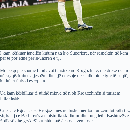
I kam kërkuar fanellën kujtim nga kjo Superiore, për respektin që kam
për të por edhe për skuadrën e tij.
Më pëlqejnë shumë fundjavat turistike në Rrogozhinë, një drekë detare
në kryqëzimin e atjeshëm dhe një ndeshje në stadiumin e tyre të paqtë,
ku luhet futboll evropian.
Ua kam këshilluar të gjithë miqve që njoh Rrogozhinën si turizëm
futbollistik.
Cilësia e Egnatias së Rrogozhinës në fushë meriton turizëm futbollistik,
siç kalaja e Bashtovës atë historiko-kulturor dhe bregdeti i Bashtovës e
Spillesë dhe grykëShkumbini atë detar e aventurier.