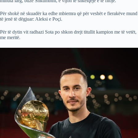
minuta larg, buzë Shkumbini, e vijon të shkëlqejë e të fitojë.
Për shokë në skuadër ka edhe mbiemra që për veshët e fierakëve mund
të jenë të dëgjuar: Aleksi e Poçi.
Për të dytin vit radhazi Sota po shkon drejt titullit kampion me të vetët,
me meritë.