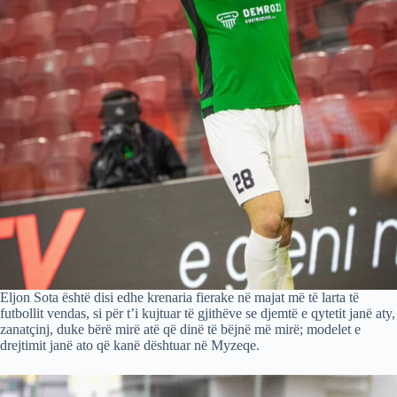
Eljon Sota është disi edhe krenaria fierake në majat më të larta të
futbollit vendas, si për t’i kujtuar të gjithëve se djemtë e qytetit janë aty,
zanatçinj, duke bërë mirë atë që dinë të bëjnë më mirë; modelet e
drejtimit janë ato që kanë dështuar në Myzeqe.