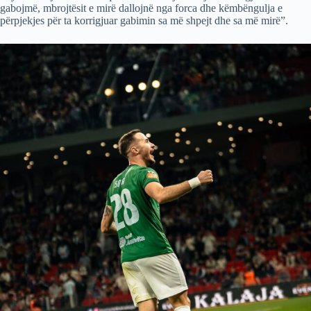
gabojmë, mbrojtësit e mirë dallojnë nga forca dhe këmbëngulja e
përpjekjes për ta korrigjuar gabimin sa më shpejt dhe sa më mirë”.