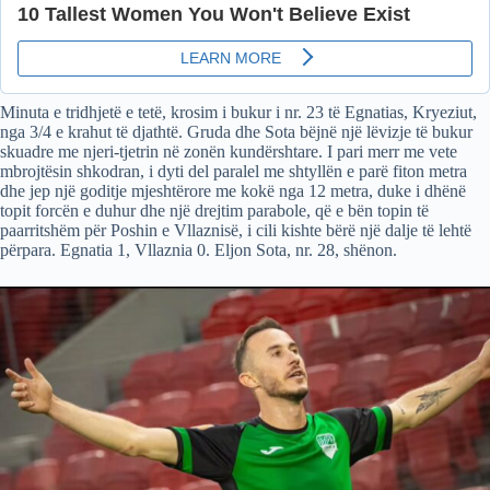
Minuta e tridhjetë e tetë, krosim i bukur i nr. 23 të Egnatias, Kryeziut,
nga 3/4 e krahut të djathtë. Gruda dhe Sota bëjnë një lëvizje të bukur
skuadre me njeri-tjetrin në zonën kundërshtare. I pari merr me vete
mbrojtësin shkodran, i dyti del paralel me shtyllën e parë fiton metra
dhe jep një goditje mjeshtërore me kokë nga 12 metra, duke i dhënë
topit forcën e duhur dhe një drejtim parabole, që e bën topin të
paarritshëm për Poshin e Vllaznisë, i cili kishte bërë një dalje të lehtë
përpara. Egnatia 1, Vllaznia 0. Eljon Sota, nr. 28, shënon.