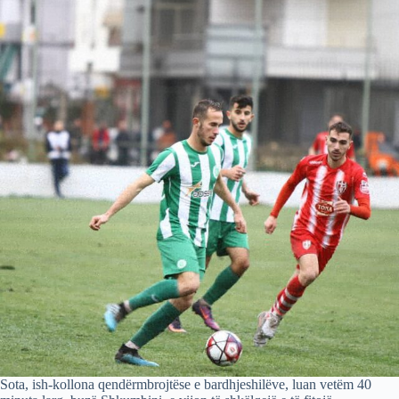
Sota, ish-kollona qendërmbrojtëse e bardhjeshilëve, luan vetëm 40