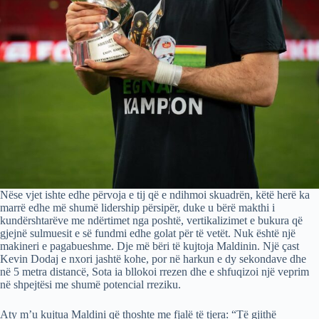
Nëse vjet ishte edhe përvoja e tij që e ndihmoi skuadrën, këtë herë ka
marrë edhe më shumë lidership përsipër, duke u bërë makthi i
kundërshtarëve me ndërtimet nga poshtë, vertikalizimet e bukura që
gjejnë sulmuesit e së fundmi edhe golat për të vetët. Nuk është një
makineri e pagabueshme. Dje më bëri të kujtoja Maldinin. Një çast
Kevin Dodaj e nxori jashtë kohe, por në harkun e dy sekondave dhe
në 5 metra distancë, Sota ia bllokoi rrezen dhe e shfuqizoi një veprim
në shpejtësi me shumë potencial rreziku.
Aty m’u kujtua Maldini që thoshte me fjalë të tjera: “Të gjithë