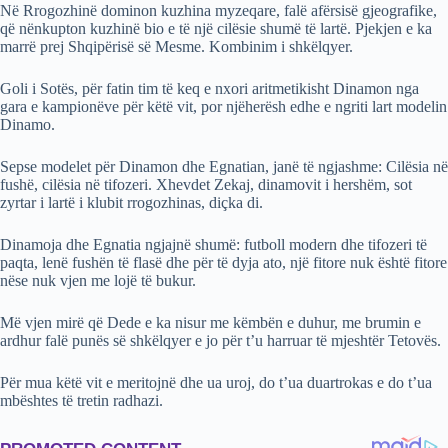
Në Rrogozhinë dominon kuzhina myzeqare, falë afërsisë gjeografike,
që nënkupton kuzhinë bio e të një cilësie shumë të lartë. Pjekjen e ka
marrë prej Shqipërisë së Mesme. Kombinim i shkëlqyer.
Goli i Sotës, për fatin tim të keq e nxori aritmetikisht Dinamon nga
gara e kampionëve për këtë vit, por njëherësh edhe e ngriti lart modelin
Dinamo.
Sepse modelet për Dinamon dhe Egnatian, janë të ngjashme: Cilësia në
fushë, cilësia në tifozeri. Xhevdet Zekaj, dinamovit i hershëm, sot
zyrtar i lartë i klubit rrogozhinas, diçka di.
Dinamoja dhe Egnatia ngjajnë shumë: futboll modern dhe tifozeri të
paqta, lenë fushën të flasë dhe për të dyja ato, një fitore nuk është fitore
nëse nuk vjen me lojë të bukur.
Më vjen mirë që Dede e ka nisur me këmbën e duhur, me brumin e
ardhur falë punës së shkëlqyer e jo për t’u harruar të mjeshtër Tetovës.
Për mua këtë vit e meritojnë dhe ua uroj, do t’ua duartrokas e do t’ua
mbështes të tretin radhazi.