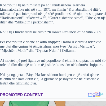
Kontributi i tij në film ishte po aq i rëndësishëm. Karriera
kinematografike nisi në vitin 1971 me filmin “Kur zbardhi një ditë”,
ndërsa më pas interpretoi në një sërë prodhimesh të njohura shqiptare si
“Radiostacioni”, “Skëterrë 43”, “Gurët e shtëpisë sime”, “Dhe vjen një
ditë” dhe “Shkëlqim i përkohshëm”.
Roli i tij i fundit erdhi në filmin “Kronikë Provinciale” në vitin 2009.
Për kontributin e dhënë në artin shqiptar, Hasko u vlerësua ndër vite
me tituj dhe çmime të rëndësishme, mes tyre “Artist i Merituar”,
“Mjeshtër i Madh” dhe “Qytetar Nderi” i Orikumit.
Ai mbetet një prej figurave më popullore të ekranit shqiptar, me mbi 30
role në film dhe një ndikim të jashtëzakonshëm në kulturën shqiptare.
Ndarja nga jeta e Birçe Haskos shënon humbjen e një artisti që me
talentin dhe karakterin e tij la gjurmë të pashlyeshme në historinë e
teatrit dhe filmit shqiptar.