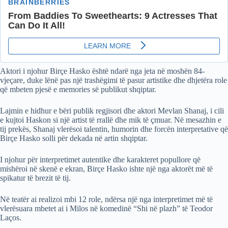
Aktori i njohur Birçe Hasko është ndarë nga jeta në moshën 84-
vjeçare, duke lënë pas një trashëgimi të pasur artistike dhe dhjetëra role
që mbeten pjesë e memories së publikut shqiptar.
Lajmin e hidhur e bëri publik regjisori dhe aktori Mevlan Shanaj, i cili
e kujtoi Haskon si një artist të rrallë dhe mik të çmuar. Në mesazhin e
tij prekës, Shanaj vlerësoi talentin, humorin dhe forcën interpretative që
Birçe Hasko solli për dekada në artin shqiptar.
I njohur për interpretimet autentike dhe karakteret popullore që
mishëroi në skenë e ekran, Birçe Hasko ishte një nga aktorët më të
spikatur të brezit të tij.
Në teatër ai realizoi mbi 12 role, ndërsa një nga interpretimet më të
vlerësuara mbetet ai i Milos në komedinë “Shi në plazh” të Teodor
Laços.