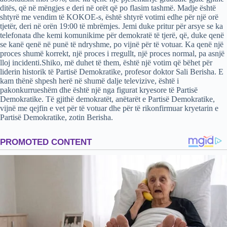
ditës, që në mëngjes e deri në orët që po flasim tashmë. Madje është
shtyrë me vendim të KOKOE-s, është shtyrë votimi edhe për një orë
tjetër, deri në orën 19:00 të mbrëmjes. Jemi duke pritur për arsye se ka
telefonata dhe kemi komunikime për demokratë të tjerë, që, duke qenë
se kanë qenë në punë të ndryshme, po vijnë për të votuar. Ka qenë një
proces shumë korrekt, një proces i rregullt, një proces normal, pa asnjë
lloj incidenti.Shiko, më duhet të them, është një votim që bëhet për
liderin historik të Partisë Demokratike, profesor doktor Sali Berisha. E
kam thënë shpesh herë në shumë dalje televizive, është i
pakonkurrueshëm dhe është një nga figurat kryesore të Partisë
Demokratike. Të gjithë demokratët, anëtarët e Partisë Demokratike,
vijnë me qejfin e vet për të votuar dhe për të rikonfirmuar kryetarin e
Partisë Demokratike, zotin Berisha.