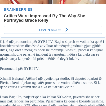
Gjatë një prononcimi për SYRI TV, Baçi u shpreh se votimi ka qenë i
konsiderueshëm dhe është zhvilluar në mënyrë graduale gjatë gjithë
ditës, nga orët e mëngjesit deri në mbrëmje.Sipas tij, procesi ka vijuar
normalisht dhe pa asnjë incident të raportuar, ndërsa ka theksuar se
pjesëmarrja ka qenë mbi pritshmëritë në degët lokale.
Prononcimi për SYRI TV:
Xhemil Beharaj: Atëherë një pyetje nga studio: Si deputet i qarkut të
Fierit, e keni ndjekur nga afër procesin e votimit ditën e sotme. Si ka
qenë ecuria e votimit dhe a e ka kaluar 50%-shin?
Luan Baçi: Po, patjetër që e ka kaluar 50%-shin, pavarësisht se për
mua pak rëndësi ka përqindja. Pjesëmarrja ka qenë e konsiderueshme,
absolutisht mbi 50%, dhe ka qenë një pjesëmarrje graduale gjatë gjithë