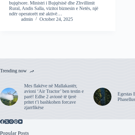
bujqësore. Ministri i Bujqësisë dhe Zhvillimit
Rural, Andis Salla, vizitoi biznesin e Netës, një
ndër operatorët më aktivë…
admin
October 24, 2025
Trending now
Mes flakëve në Mallakastër,
avioni ‘Air Tractor’ ben testin e
Egestas E
parë! Edhe 2 avionë të tjerë
Phasellu
pritet t’i bashkohen forcave
zjarrfikëse
Popular Posts