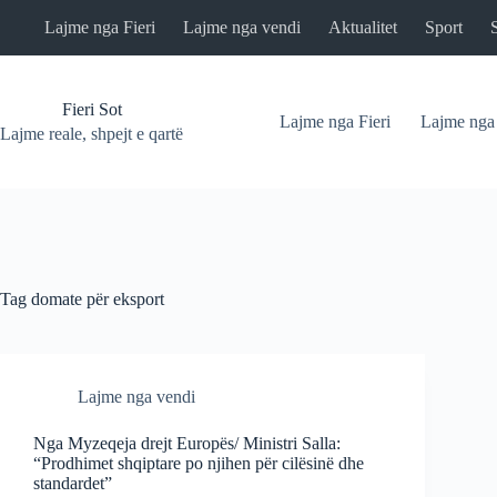
Skip
Lajme nga Fieri
Lajme nga vendi
Aktualitet
Sport
to
content
Fieri Sot
Lajme nga Fieri
Lajme nga
Lajme reale, shpejt e qartë
Tag
domate për eksport
Lajme nga vendi
Nga Myzeqeja drejt Europës/ Ministri Salla:
“Prodhimet shqiptare po njihen për cilësinë dhe
standardet”