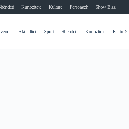
Shëndeti
Kuriozitete
Kulturë
Personazh
Show Bizz
 vendi
Aktualitet
Sport
Shëndeti
Kuriozitete
Kulturë