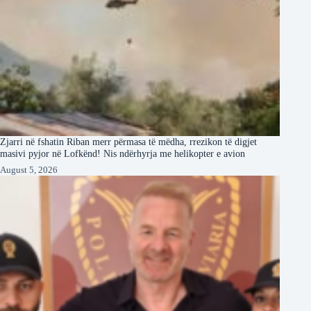
Zjarri në fshatin Riban merr përmasa të mëdha, rrezikon të digjet
masivi pyjor në Lofkënd! Nis ndërhyrja me helikopter e avion
August 5, 2026