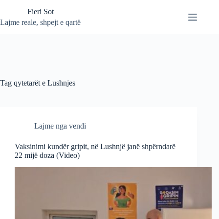
Skip
Fieri Sot
to
content
Lajme reale, shpejt e qartë
Tag
qytetarët e Lushnjes
Lajme nga vendi
Vaksinimi kundër gripit, në Lushnjë janë shpërndarë
22 mijë doza (Video)