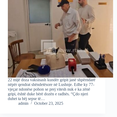
22 mijë doza vaksinash kundër gripit janë shpërndarë
nëpër qendrat shëndetësore në Lushnje. Edhe ky 77-
vjeçar ndonëse pohon se prej vitesh nuk e ka zënë
gripi, është duke bërë dozën e radhës. “Çdo njeri
duhet ta bëj sepse të…
admin
October 23, 2025