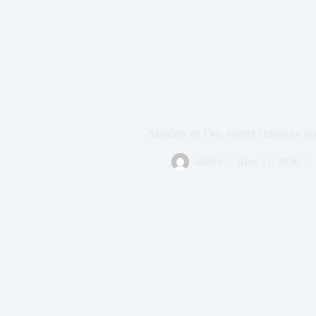
Aksident në Fier, mbetet i plagosur dre
admin
May 11, 2026