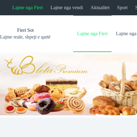
Skip
Lajme nga Fieri
Lajme nga vendi
Aktualitet
Sport
to
content
Fieri Sot
Lajme nga Fieri
Lajme nga
Lajme reale, shpejt e qartë