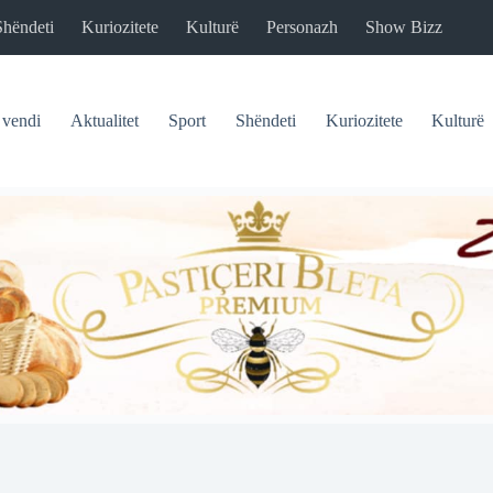
Shëndeti
Kuriozitete
Kulturë
Personazh
Show Bizz
 vendi
Aktualitet
Sport
Shëndeti
Kuriozitete
Kulturë