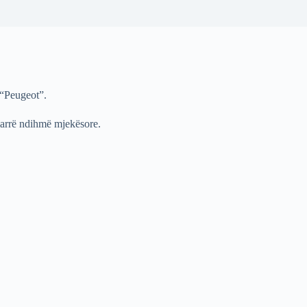
p “Peugeot”.
 marrë ndihmë mjekësore.