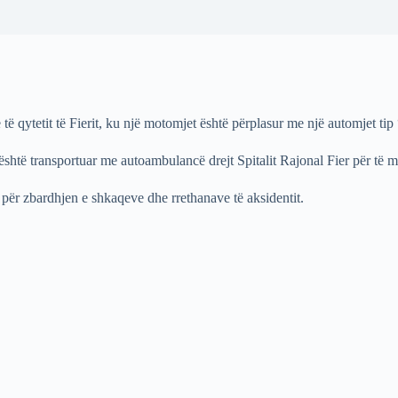
të qytetit të Fierit, ku një motomjet është përplasur me një automjet ti
li është transportuar me autoambulancë drejt Spitalit Rajonal Fier për të
 për zbardhjen e shkaqeve dhe rrethanave të aksidentit.