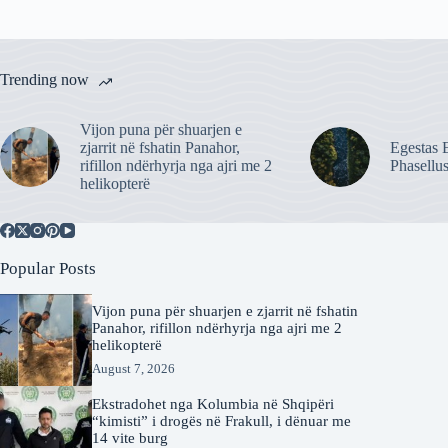
Trending now
Vijon puna për shuarjen e
zjarrit në fshatin Panahor,
Egestas E
rifillon ndërhyrja nga ajri me 2
Phasellu
helikopterë
Popular Posts
Vijon puna për shuarjen e zjarrit në fshatin
Panahor, rifillon ndërhyrja nga ajri me 2
helikopterë
August 7, 2026
Ekstradohet nga Kolumbia në Shqipëri
“kimisti” i drogës në Frakull, i dënuar me
14 vite burg