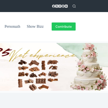
Personazh
Show Bizz
Contribute