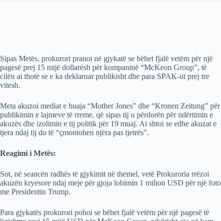
Sipas Metës, prokurori pranoi në gjykatë se bëhet fjalë vetëm për një
pagesë prej 15 mijë dollarësh për kompaninë “McKeon Group”, të
cilën ai thotë se e ka deklaruar publikisht dhe para SPAK-ut prej tre
vitesh.
Meta akuzoi mediat e huaja “Mother Jones” dhe “Kronen Zeitung” për
publikimin e lajmeve të rreme, që sipas tij u përdorën për ndërtimin e
akuzës dhe izolimin e tij politik për 19 muaj. Ai shtoi se edhe akuzat e
tjera ndaj tij do të “çmontohen njëra pas tjetrës”.
Reagimi i Metës:
Sot, në seancën radhës të gjykimit në themel, vetë Prokuroria rrëzoi
akuzën kryesore ndaj meje për gjoja lobimin 1 milion USD për një foto
me Presidentin Trump.
Para gjykatës prokurori pohoi se bëhet fjalë vetëm për një pagesë të