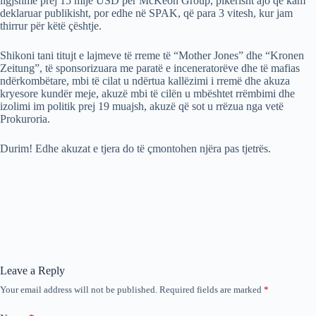
ligjshme prej 15 mijë USD për McKeon Group, pikërisht ajo që kam
deklaruar publikisht, por edhe në SPAK, që para 3 vitesh, kur jam
thirrur për këtë çështje.
Shikoni tani titujt e lajmeve të rreme të “Mother Jones” dhe “Kronen
Zeitung”, të sponsorizuara me paratë e inceneratorëve dhe të mafias
ndërkombëtare, mbi të cilat u ndërtua kallëzimi i rremë dhe akuza
kryesore kundër meje, akuzë mbi të cilën u mbështet rrëmbimi dhe
izolimi im politik prej 19 muajsh, akuzë që sot u rrëzua nga vetë
Prokuroria.
Durim! Edhe akuzat e tjera do të çmontohen njëra pas tjetrës.
Leave a Reply
Your email address will not be published.
Required fields are marked
*