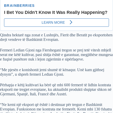
Qindra hektarë nga zonat e Lushnjës, Fierit dhe Beratit po eksportohen
drejt vendeve të Bashkimit Evropian.
Fermeri Ledian Gjoni nga Fiershegani tregon se prej tetë vitesh mbjell
serat me këtë kultivar, pasi shitja është e garantuar, megjithëse mungesa
e fuqisë punëtore nuk i lejon zgjerimin e sipërfaqeve.
“Me pjesën e konishonit jemi shumë të kënaqur. Unë kam gjithsej
dynym”, u shpreh fermeri Ledian Gjoni.
Përhapja e këtij kultivari ka bërë që mbi 600 fermerë të lidhin kontrata
eksporti me tregjet evropiane, ku aktualisht produkti shqiptar shkon në
Gjermani, Spanjë, Itali, Francë dhe Austri.
“Ne kemi një eksport që është i destinuar për tregun e Bashkimit
Evropian. Funksionon me kontrata me fermerët. Kemi mbi 130 fshatra