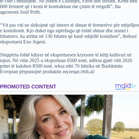
të cilët i mbulojmë. Në zonën e Lushnjës, Fierit dhe Beratit. Kemi mbi
600 fermerë që i kemi të kontraktuar me çmim të rregullt”, tha
agronomi Josif Prifti.
“Vit pas viti ne shikojmë një interes të shtuar të fermerëve për mbjelljen
e konishonit. Kjo duket nga sipërfaqja që është shtuar dhe numri i
fshatrave, ka arritur në 130 fshatra që kanë mbjellë konishon”, theksoi
eksportuesi Eno Jegeni.
Shqipëria është kthyer në eksportuesen kryesore të këtij kultivari në
rajon. Në vitin 2025 u eksportuan 6500 tonë, ndërsa gjatë vitit 2026
pritet të kalohen 8500 tonë, teksa mbi 70 fabrika në Bashkimin
Evropian përpunojnë produktin myzeqar./rtsh.al/