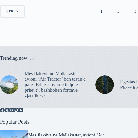
1
…
3
PREV
Trending now
Mes flakëve në Mallakastër,
avioni ‘Air Tractor’ ben testin e
Egestas E
parë! Edhe 2 avionë të tjerë
Phasellu
pritet t’i bashkohen forcave
zjarrfikëse
Popular Posts
Mes flakëve në Mallakastër, avioni ‘Air