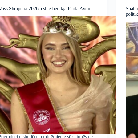
Miss Shqipëria 2026, është fierakja Paola Avduli
Spahiu
politi
Pogradeci u shndërrua mbrëmjen e së shtunës në