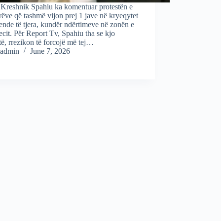
i Kreshnik Spahiu ka komentuar protestën e
rëve që tashmë vijon prej 1 jave në kryeqytet
ende të tjera, kundër ndërtimeve në zonën e
cit. Për Report Tv, Spahiu tha se kjo
të, rrezikon të forcojë më tej…
admin
June 7, 2026