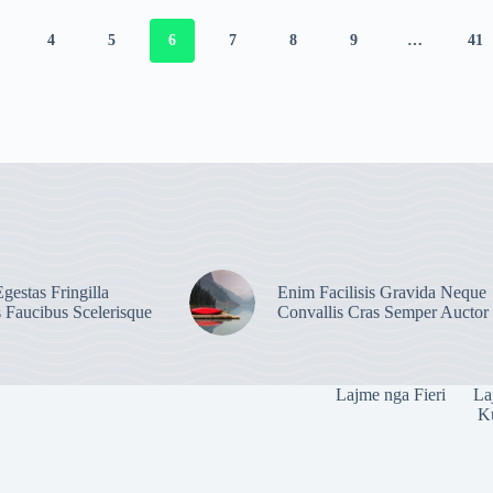
4
5
6
7
8
9
…
41
gestas Fringilla
Enim Facilisis Gravida Neque
s Faucibus Scelerisque
Convallis Cras Semper Auctor
Lajme nga Fieri
La
Ku