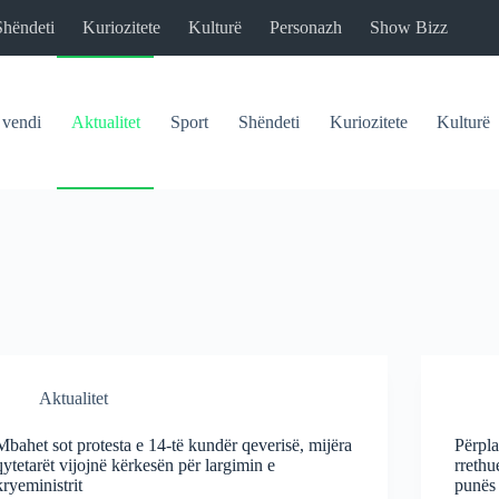
Shëndeti
Kuriozitete
Kulturë
Personazh
Show Bizz
 vendi
Aktualitet
Sport
Shëndeti
Kuriozitete
Kulturë
Aktualitet
Mbahet sot protesta e 14-të kundër qeverisë, mijëra
Përpla
qytetarët vijojnë kërkesën për largimin e
rrethu
kryeministrit
punës