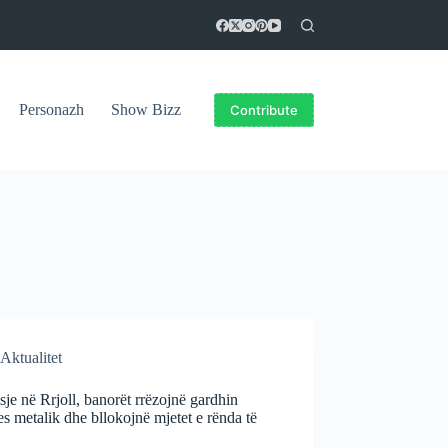
Personazh
Show Bizz
Contribute
Aktualitet
sje në Rrjoll, banorët rrëzojnë gardhin
es metalik dhe bllokojnë mjetet e rënda të