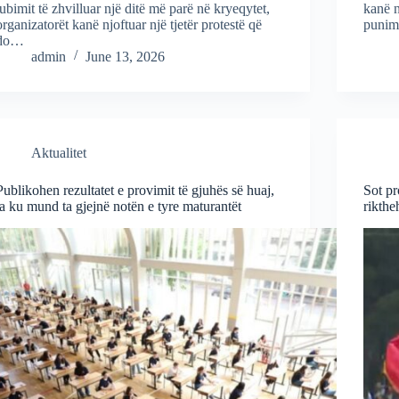
tubimit të zhvilluar një ditë më parë në kryeqytet,
kanë n
organizatorët kanë njoftuar një tjetër protestë që
punim
do…
admin
June 13, 2026
Aktualitet
Publikohen rezultatet e provimit të gjuhës së huaj,
Sot pr
ja ku mund ta gjejnë notën e tyre maturantët
rikthe