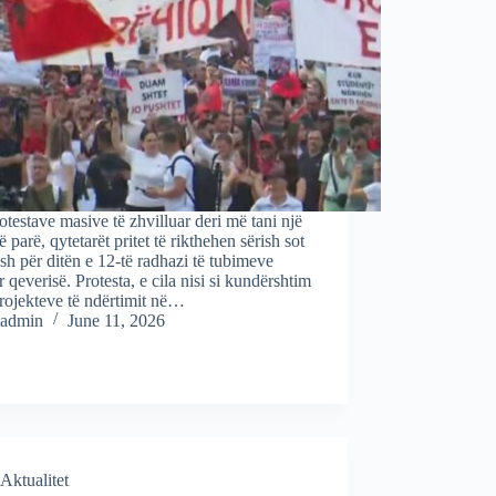
otestave masive të zhvilluar deri më tani një
ë parë, qytetarët pritet të rikthehen sërish sot
sh për ditën e 12-të radhazi të tubimeve
 qeverisë. Protesta, e cila nisi si kundërshtim
rojekteve të ndërtimit në…
admin
June 11, 2026
Aktualitet