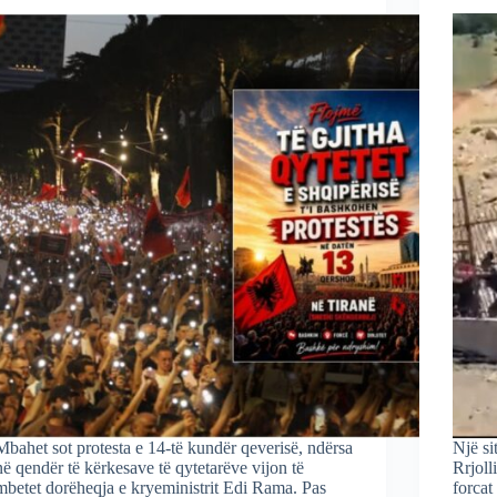
Mbahet sot protesta e 14-të kundër qeverisë, ndërsa
Një si
në qendër të kërkesave të qytetarëve vijon të
Rrjoll
mbetet dorëheqja e kryeministrit Edi Rama. Pas
forcat