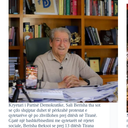
Kryetari i Partisë Demokratike, Sali Berisha tha sot
se çdo shqiptar duhet të përkrahë protestat e
qytetarëve që po zhvillohen prej ditësh në Tiranë.
Gjatë një bashkëbisedimi me qytetarët në rrjetet
sociale, Berisha theksoi se prej 13 ditësh Tirana