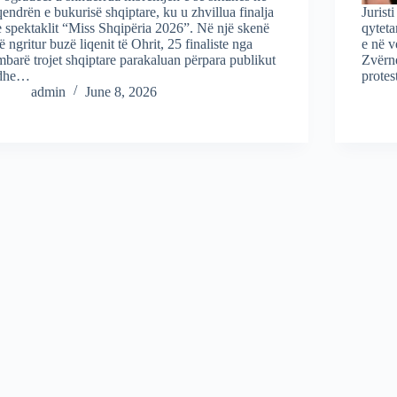
qendrën e bukurisë shqiptare, ku u zhvillua finalja
Jurist
e spektaklit “Miss Shqipëria 2026”. Në një skenë
qyteta
të ngritur buzë liqenit të Ohrit, 25 finaliste nga
e në v
mbarë trojet shqiptare parakaluan përpara publikut
Zvërne
dhe…
protes
admin
June 8, 2026