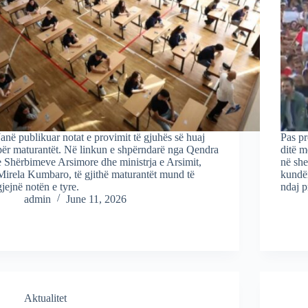
Janë publikuar notat e provimit të gjuhës së huaj
Pas pr
për maturantët. Në linkun e shpërndarë nga Qendra
ditë m
e Shërbimeve Arsimore dhe ministrja e Arsimit,
në she
Mirela Kumbaro, të gjithë maturantët mund të
kundër
gjejnë notën e tyre.
ndaj p
admin
June 11, 2026
Aktualitet