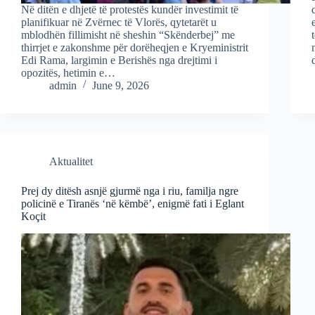
Në ditën e dhjetë të protestës kundër investimit të
planifikuar në Zvërnec të Vlorës, qytetarët u
mblodhën fillimisht në sheshin “Skënderbej” me
thirrjet e zakonshme për dorëheqjen e Kryeministrit
Edi Rama, largimin e Berishës nga drejtimi i
opozitës, hetimin e…
admin
June 9, 2026
Aktualitet
Prej dy ditësh asnjë gjurmë nga i riu, familja ngre
policinë e Tiranës ‘në këmbë’, enigmë fati i Eglant
Koçit